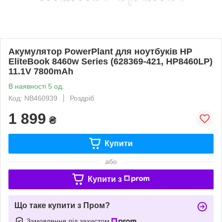
Акумулятор PowerPlant для ноутбуків HP
EliteBook 8460w Series (628369-421, HP8460LP)
11.1V 7800mAh
В наявності 5 од.
Код: NB460939
Роздріб
1 899
₴
Купити
або
Купити з
Що таке купити з Пром?
Замовлення під захистом