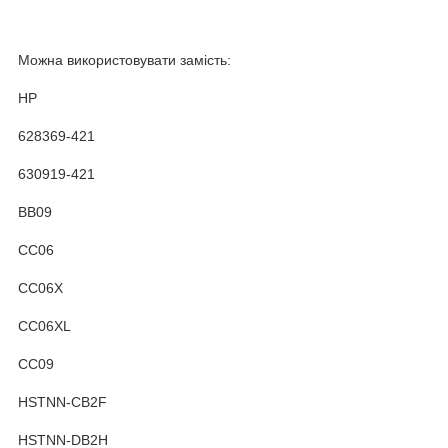
Можна використовувати замість:
HP
628369-421
630919-421
BB09
CC06
CC06X
CC06XL
CC09
HSTNN-CB2F
HSTNN-DB2H