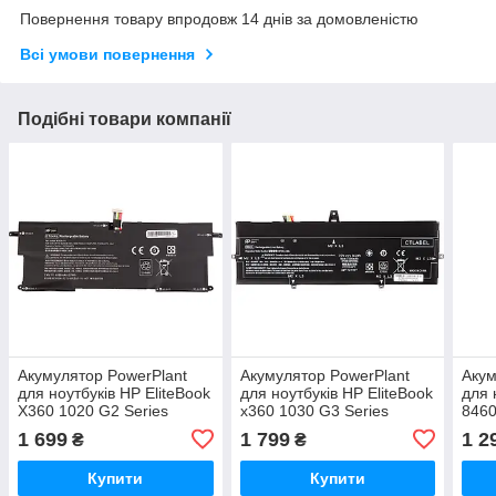
Повернення товару впродовж 14 днів за домовленістю
Всі умови повернення
Подібні товари компанії
Акумулятор PowerPlant
Акумулятор PowerPlant
Акум
для ноутбуків HP EliteBook
для ноутбуків HP EliteBook
для 
X360 1020 G2 Series
x360 1030 G3 Series
8460
(ET04XL) 7.6V 4850mAh
(BM04XL) 7.7V 7300mAh
HP84
1 699
1 799
1 2
₴
₴
520
Купити
Купити