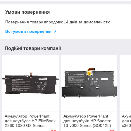
Умови повернення
Повернення товару впродовж 14 днів за домовленістю
Всі умови повернення
Подібні товари компанії
Акумулятор PowerPlant
Акумулятор PowerPlant
Акум
для ноутбуків HP EliteBook
для ноутбуків HP Spectre
для 
X360 1020 G2 Series
13-v000 Series (SO04XL)
x360
(ET04XL) 7.6V 4850mAh
7.6V 4550mAh
(BM