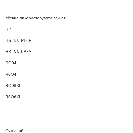
Можна використовувати замість:
HP
HSTNN-PB6P
HSTNN-LB7A
RO04
R0O4
RO06XL
R0O6XL
Сумісний з: