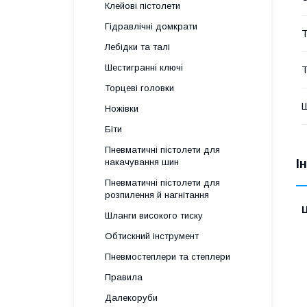
Клейові пістолети
Гідравлічні домкрати
Т
Лебідки та талі
Шестигранні ключі
Т
Торцеві головки
Ш
Ножівки
Біти
Пневматичні пістолети для
І
накачування шин
Пневматичні пістолети для
розпилення й нагнітання
Ц
Шланги високого тиску
Обтискний інструмент
Пневмостеплери та степлери
Правила
Далекоруби