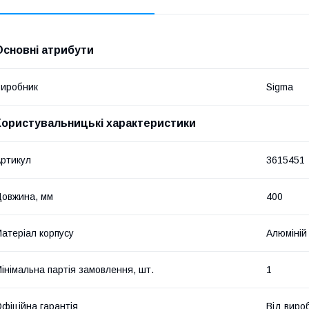
Основні атрибути
иробник
Sigma
Користувальницькі характеристики
ртикул
3615451
овжина, мм
400
атеріал корпусу
Алюміній
інімальна партія замовлення, шт.
1
фіційна гарантія
Від виро