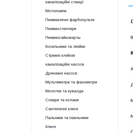
каналізаційні станції
Мотопомпи
Пневматичні фарбопульти
Пневмостеплери
В
Пневмогайковерты
Косильники та лінійки
Стрижні клейові
каналізаційні насоси
А
Дренажні насоси
Мультиметри та фазометри
Д
Молотки та кувалди
Сокири та колани
М
Сантехнічні ключі
М
Пальники та паяльники
Ключі
О