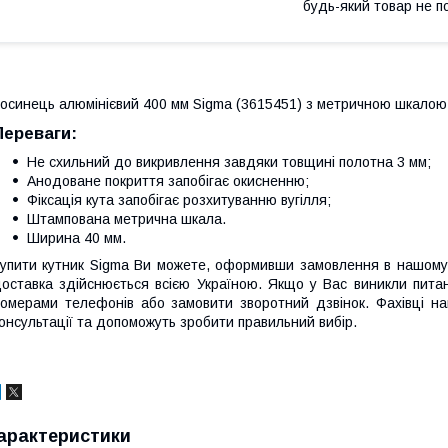
будь-який товар не п
осинець алюмінієвий 400 мм Sigma (3615451) з метричною шкалою. 
Переваги:
Не схильний до викривлення завдяки товщині полотна 3 мм;
Анодоване покриття запобігає окисненню;
Фіксація кута запобігає розхитуванню вугілля;
Штампована метрична шкала.
Ширина 40 мм.
упити кутник Sigma Ви можете, оформивши замовлення в нашому 
оставка здійснюється всією Україною. Якщо у Вас виникли пит
омерами телефонів або замовити зворотний дзвінок. Фахівці н
онсультації та допоможуть зробити правильний вибір.
арактеристики