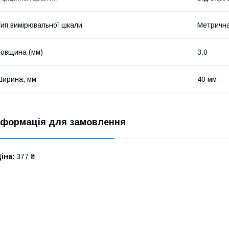
ип вимірювальної шкали
Метричн
овщина (мм)
3.0
ирина, мм
40 мм
нформація для замовлення
іна:
377 ₴