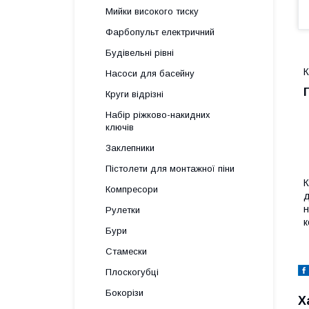
Мийки високого тиску
Фарбопульт електричний
Будівельні рівні
К
Насоси для басейну
Круги відрізні
Набір ріжково-накидних
ключів
Заклепники
Пістолети для монтажної піни
К
Компресори
д
н
Рулетки
к
Бури
Стамески
Плоскогубці
Бокорізи
Х