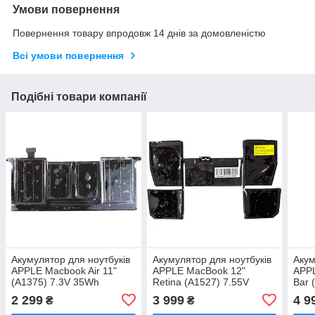
Умови повернення
Повернення товару впродовж 14 днів за домовленістю
Всі умови повернення
Подібні товари компанії
Акумулятор для ноутбуків
Акумулятор для ноутбуків
Акум
APPLE Macbook Air 11"
APPLE MacBook 12"
APPL
(A1375) 7.3V 35Wh
Retina (A1527) 7.55V
Bar 
(original)
39.71Wh (original)
6667
2 299
3 999
4 9
₴
₴