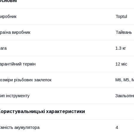
Основні
иробник
Toptul
раїна виробник
Тайвань
ага
1.3 кг
арантійний термін
12 міс
озміри різьбових заклепок
M6, M5, 
ип інструменту
Закльопн
Користувальницькі характеристики
мність акумулятора
4