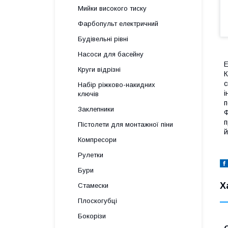
Мийки високого тиску
Фарбопульт електричний
Будівельні рівні
Насоси для басейну
Е
Круги відрізні
К
с
Набір ріжково-накидних
і
ключів
п
Заклепники
Ф
п
Пістолети для монтажної піни
й
Компресори
Рулетки
Бури
Х
Стамески
Плоскогубці
Бокорізи