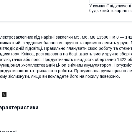
У компанії підключені
будь-який товар не п
лектрозаклепник під нарізні заклепки M5, M6, M8 13500 Нм 0 — 1
омпактний, з чудовим балансом, зручно та приємно лежить у руці.
вітлодіодній підсвітці. Правильно планувати свою роботу та стежи
ндикатору. Кліпса, розташована на боці, дають змогу зручно зберіг
етлю, гачок або пояс. Продуктивність швидкість обертання 1422 о
ункціонал Укомплектований Li-Ion знімним акумулятором. Потужніс
родуктивністю та тривалістю роботи. Прогумована ручка щільно лежи
ому зіслизнути, якщо ви покладете його на похилу поверхню.
арактеристики