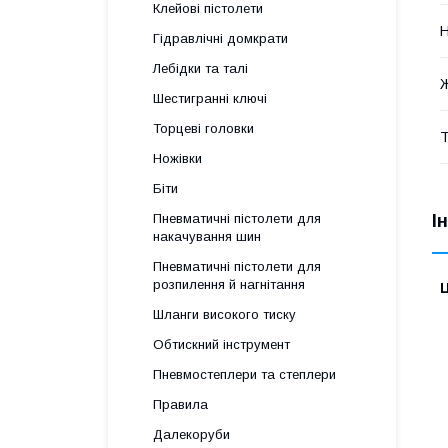
Клейові пістолети
Н
Гідравлічні домкрати
Лебідки та талі
Шестигранні ключі
Торцеві головки
Т
Ножівки
Біти
І
Пневматичні пістолети для
накачування шин
Пневматичні пістолети для
розпилення й нагнітання
Ц
Шланги високого тиску
Обтискний інструмент
Пневмостеплери та степлери
Правила
Далекоруби