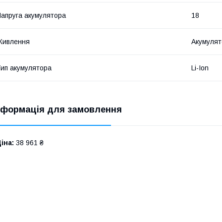
апруга акумулятора
18
Живлення
Акумулят
ип акумулятора
Li-Ion
нформація для замовлення
іна:
38 961 ₴