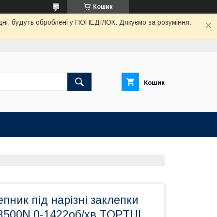
Кошик
дні, будуть оброблені у ПОНЕДІЛОК. Дякуємо за розуміння.
Кошик
пник під нарізні заклепки
13500N 0-1422об/хв TOPTUL