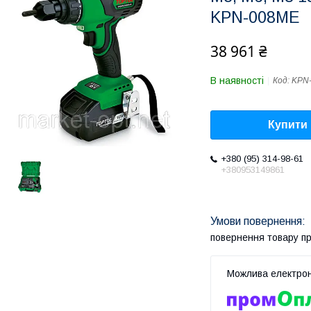
KPN-008ME
38 961 ₴
В наявності
Код:
KPN
Купити
+380 (95) 314-98-61
+380953149861
повернення товару п