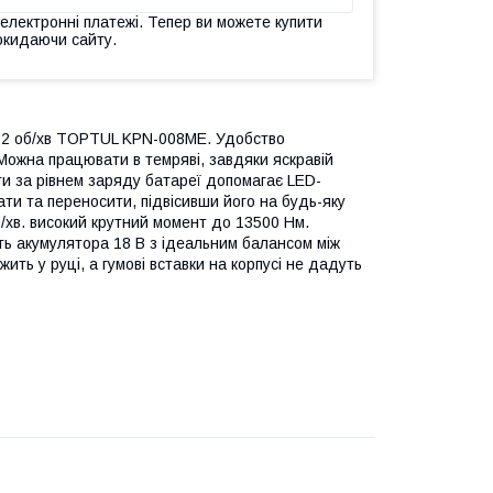
 електронні платежі. Тепер ви можете купити
окидаючи сайту.
422 об/хв TOPTUL KPN-008ME. Удобство
 Можна працювати в темряві, завдяки яскравій
ти за рівнем заряду батареї допомагає LED-
ати та переносити, підвісивши його на будь-яку
б/хв. високий крутний момент до 13500 Нм.
ть акумулятора 18 В з ідеальним балансом між
ть у руці, а гумові вставки на корпусі не дадуть