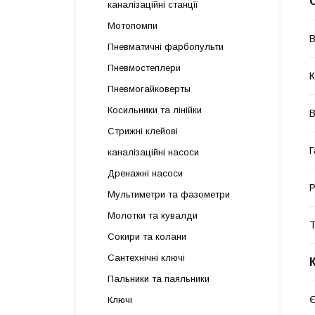
каналізаційні станції
Мотопомпи
В
Пневматичні фарбопульти
Пневмостеплери
К
Пневмогайковерты
Косильники та лінійки
В
Стрижні клейові
Г
каналізаційні насоси
Дренажні насоси
Р
Мультиметри та фазометри
Молотки та кувалди
Т
Сокири та колани
Сантехнічні ключі
Пальники та паяльники
Є
Ключі