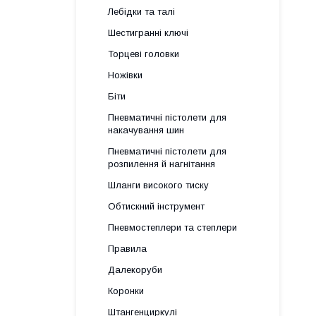
Лебідки та талі
Шестигранні ключі
Торцеві головки
Ножівки
Біти
Пневматичні пістолети для
накачування шин
Пневматичні пістолети для
розпилення й нагнітання
Шланги високого тиску
Обтискний інструмент
Пневмостеплери та степлери
Правила
Далекоруби
Коронки
Штангенциркулі