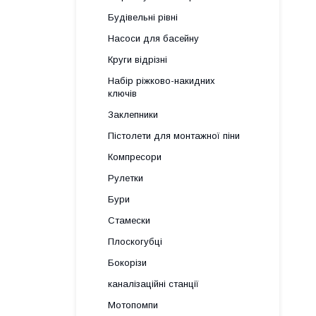
Будівельні рівні
Насоси для басейну
Круги відрізні
Набір ріжково-накидних
ключів
Заклепники
Пістолети для монтажної піни
Компресори
Рулетки
Бури
Стамески
Плоскогубці
Бокорізи
каналізаційні станції
Мотопомпи