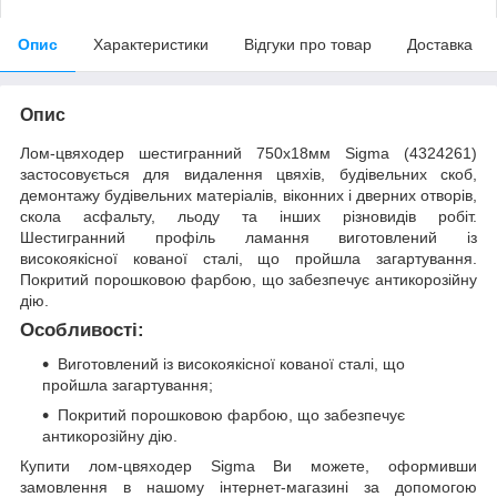
Опис
Характеристики
Відгуки про товар
Доставка
Опис
Лом-цвяходер шестигранний 750х18мм Sigma (4324261)
застосовується для видалення цвяхів, будівельних скоб,
демонтажу будівельних матеріалів, віконних і дверних отворів,
скола асфальту, льоду та інших різновидів робіт.
Шестигранний профіль ламання виготовлений із
високоякісної кованої сталі, що пройшла загартування.
Покритий порошковою фарбою, що забезпечує антикорозійну
дію.
Особливості:
Виготовлений із високоякісної кованої сталі, що
пройшла загартування;
Покритий порошковою фарбою, що забезпечує
антикорозійну дію.
Купити лом-цвяходер Sigma Ви можете, оформивши
замовлення в нашому інтернет-магазині за допомогою