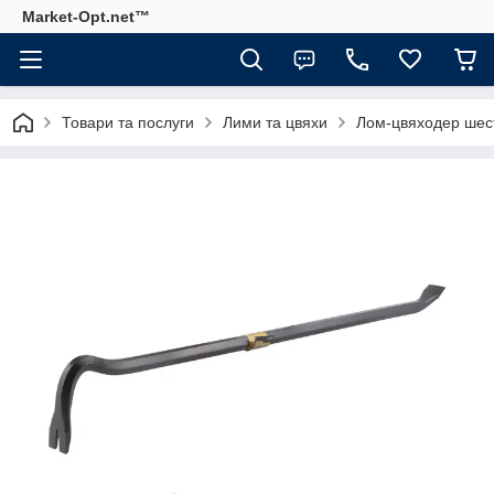
Market-Opt.net™
Товари та послуги
Лими та цвяхи
Лом-цвяходер шес