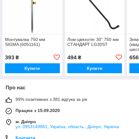
Монтувалка 750 мм
Лом-цвяхотяг 30" 750 мм
Знім
SIGMA (6051161)
СТАНДАРТ LG30ST
(ква
шест
мм),
393
494
656
₴
₴
(622
Купити
Купити
Про нас
99% позитивних з 381 відгука за рік
Працює з 15.09.2020
м. Дніпро
ул. 0953149861, Україна, область., Дніпро, Україна
Контакти