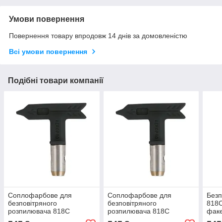
Умови повернення
Повернення товару впродовж 14 днів за домовленістю
Всі умови повернення
Подібні товари компанії
Соплофарбове для
Соплофарбове для
Безп
безповітряного
безповітряного
818C
розпилювача 818C
розпилювача 818C
фак
(0,017"/0,43 мм, факел 28
(0,019")/0,48 мм, факел
AP8