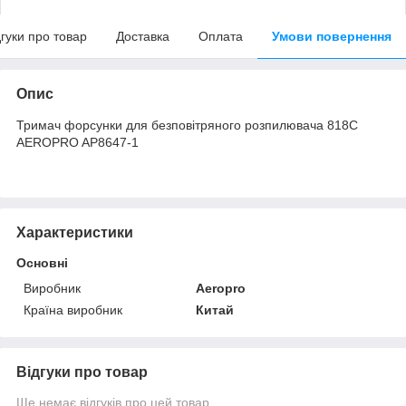
дгуки про товар
Доставка
Оплата
Умови повернення
Опис
Тримач форсунки для безповітряного розпилювача 818C
AEROPRO AP8647-1
Характеристики
Основні
Виробник
Aeropro
Країна виробник
Китай
Відгуки про товар
Ще немає відгуків про цей товар