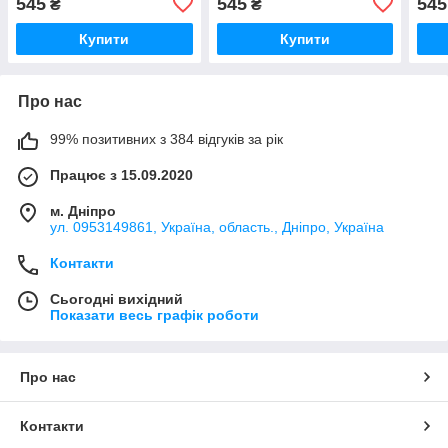
545
545
545
₴
₴
см) AEROPRO AP8605-517
28 см) AEROPRO AP8605-
519
Купити
Купити
Про нас
99% позитивних з 384 відгуків за рік
Працює з 15.09.2020
м. Дніпро
ул. 0953149861, Україна, область., Дніпро, Україна
Контакти
Сьогодні вихідний
Показати весь графік роботи
Про нас
Контакти