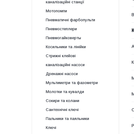
каналізаційні станції
Мотопомпи
В
Пневматичні фарбопульти
Пневмостеплери
Пневмогайковерты
А
Косильники та лінійки
Стрижні клейові
К
каналізаційні насоси
Дренажні насоси
М
Мультиметри та фазометри
Молотки та кувалди
М
Сокири та колани
О
Сантехнічні ключі
Пальники та паяльники
Р
Ключі