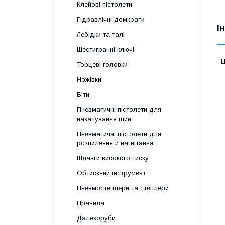
Клейові пістолети
Гідравлічні домкрати
І
Лебідки та талі
Шестигранні ключі
Ц
Торцеві головки
Ножівки
Біти
Пневматичні пістолети для
накачування шин
Пневматичні пістолети для
розпилення й нагнітання
Шланги високого тиску
Обтискний інструмент
Пневмостеплери та степлери
Правила
Далекоруби