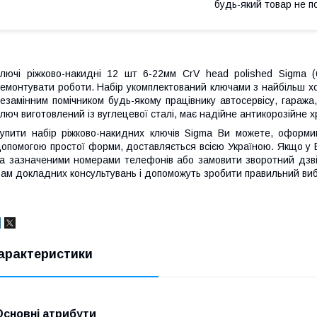
будь-який товар не п
лючі ріжково-накидні 12 шт 6-22мм CrV head polished Sigma 
емонтувати роботи. Набір укомплектований ключами з найбільш х
езамінним помічником будь-якому працівнику автосервісу, гаража, 
люч виготовлений із вуглецевої сталі, має надійне антикорозійне 
упити набір ріжково-накидних ключів Sigma Ви можете, оформи
опомогою простої форми, доставляється всією Україною. Якщо у
а зазначеними номерами телефонів або замовити зворотний дзві
ам докладних консультувань і допоможуть зробити правильний виб
арактеристики
Основні атрибути