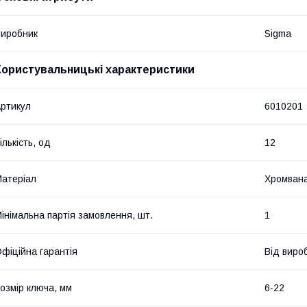
иробник
Sigma
Користувальницькі характеристики
ртикул
6010201
ількість, од
12
атеріал
Хромвана
інімальна партія замовлення, шт.
1
фіційна гарантія
Від виро
озмір ключа, мм
6-22