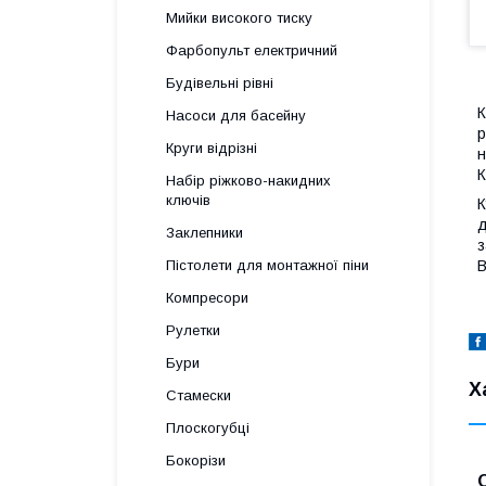
Мийки високого тиску
Фарбопульт електричний
Будівельні рівні
К
Насоси для басейну
р
Круги відрізні
н
К
Набір ріжково-накидних
ключів
К
д
Заклепники
з
В
Пістолети для монтажної піни
Компресори
Рулетки
Бури
Х
Стамески
Плоскогубці
Бокорізи