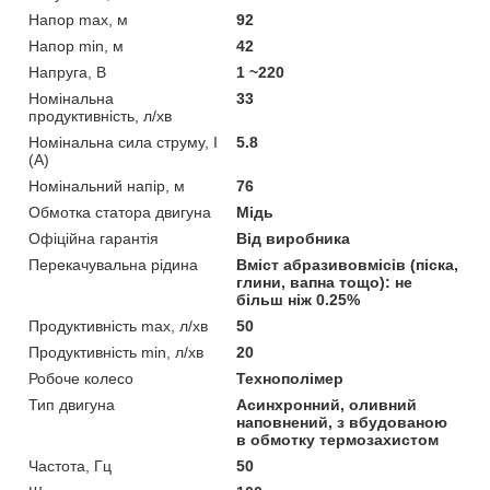
Напор max, м
92
Напор min, м
42
Напруга, В
1 ~220
Номінальна
33
продуктивність, л/хв
Номінальна сила струму, I
5.8
(А)
Номінальний напір, м
76
Обмотка статора двигуна
Мідь
Офіційна гарантія
Від виробника
Перекачувальна рідина
Вміст абразивовмісів (піска,
глини, вапна тощо): не
більш ніж 0.25%
Продуктивність max, л/хв
50
Продуктивність min, л/хв
20
Робоче колесо
Технополімер
Тип двигуна
Асинхронний, оливний
наповнений, з вбудованою
в обмотку термозахистом
Частота, Гц
50