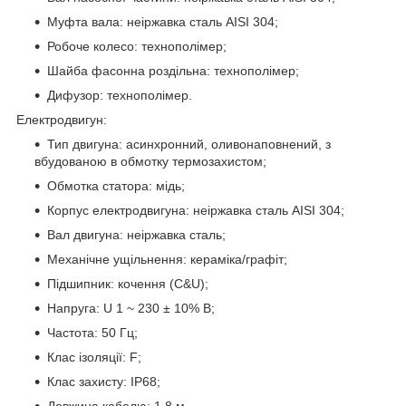
Муфта вала: неіржавка сталь AISI 304;
Робоче колесо: технополімер;
Шайба фасонна роздільна: технополімер;
Дифузор: технополімер.
Електродвигун:
Тип двигуна: асинхронний, оливонаповнений, з
вбудованою в обмотку термозахистом;
Обмотка статора: мідь;
Корпус електродвигуна: неіржавка сталь AISI 304;
Вал двигуна: неіржавка сталь;
Механічне ущільнення: кераміка/графіт;
Підшипник: кочення (C&U);
Напруга: U 1 ~ 230 ± 10% В;
Частота: 50 Гц;
Клас ізоляції: F;
Клас захисту: IP68;
Довжина кабелю: 1.8 м.