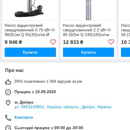
Насос відцентровий
Насос відцентровий
Насо
свердловинний 0.75 кВт H
свердловинний 2.2 кВт H
свер
98(81)м Q 55(30)л/хв Ø
86 (60)м Q 240(165)л/хв
58 (
105 мм 50 м кабелю
Ø102 мм AQUATICA
Ø102
9 846
12 833
10 
₴
₴
4SEm2/14 DONGYIN
(DONGYIN) 4SDm10/14
DON
(777447)
(777164)
(777
Купити
Купити
Про нас
99% позитивних з 384 відгуків за рік
Працює з 15.09.2020
м. Дніпро
ул. 0953149861, Україна, область., Дніпро, Україна
Контакти
Сьогодні працює з 09:00 до 20:00