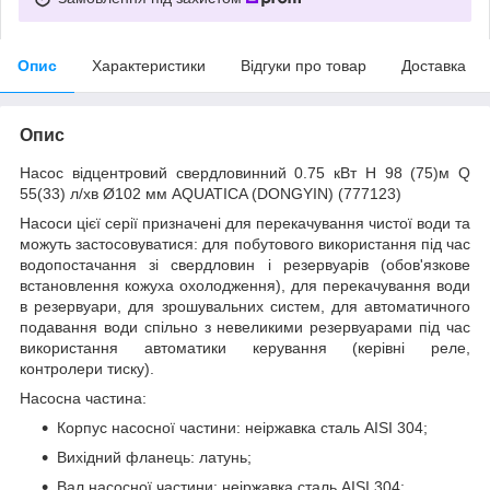
Опис
Характеристики
Відгуки про товар
Доставка
Опис
Насос відцентровий свердловинний 0.75 кВт H 98 (75)м Q
55(33) л/хв Ø102 мм AQUATICA (DONGYIN) (777123)
Насоси цієї серії призначені для перекачування чистої води та
можуть застосовуватися: для побутового використання під час
водопостачання зі свердловин і резервуарів (обов'язкове
встановлення кожуха охолодження), для перекачування води
в резервуари, для зрошувальних систем, для автоматичного
подавання води спільно з невеликими резервуарами під час
використання автоматики керування (керівні реле,
контролери тиску).
Насосна частина:
Корпус насосної частини: неіржавка сталь AISI 304;
Вихідний фланець: латунь;
Вал насосної частини: неіржавка сталь AISI 304;