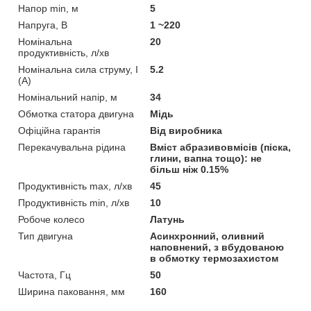
Напор min, м
5
Напруга, В
1 ~220
Номінальна
20
продуктивність, л/хв
Номінальна сила струму, I
5.2
(А)
Номінальний напір, м
34
Обмотка статора двигуна
Мідь
Офіційна гарантія
Від виробника
Перекачувальна рідина
Вміст абразивовмісів (піска,
глини, вапна тощо): не
більш ніж 0.15%
Продуктивність max, л/хв
45
Продуктивність min, л/хв
10
Робоче колесо
Латунь
Тип двигуна
Асинхронний, оливний
наповнений, з вбудованою
в обмотку термозахистом
Частота, Гц
50
Ширина паковання, мм
160