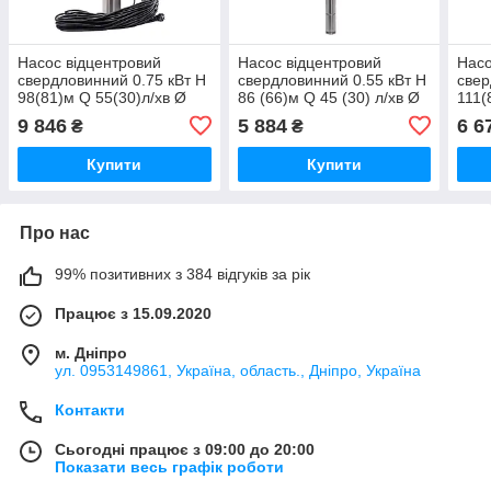
Насос відцентровий
Насос відцентровий
Насо
свердловинний 0.75 кВт H
свердловинний 0.55 кВт H
свер
98(81)м Q 55(30)л/хв Ø
86 (66)м Q 45 (30) л/хв Ø
111(
105 мм 50 м кабелю
80 мм AQUATICA
80 
9 846
5 884
6 6
₴
₴
4SEm2/14 DONGYIN
(DONGYIN) 3SDm1.8/20
(DO
(777447)
(777103)
(777
Купити
Купити
Про нас
99% позитивних з 384 відгуків за рік
Працює з 15.09.2020
м. Дніпро
ул. 0953149861, Україна, область., Дніпро, Україна
Контакти
Сьогодні працює з 09:00 до 20:00
Показати весь графік роботи