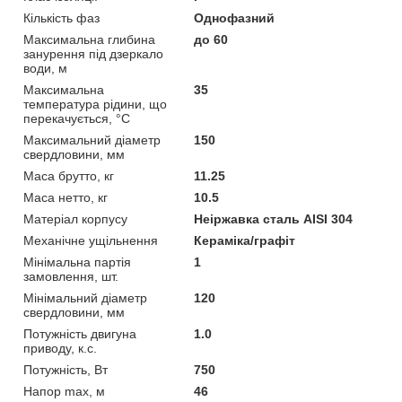
Кількість фаз
Однофазний
Максимальна глибина
до 60
занурення під дзеркало
води, м
Максимальна
35
температура рідини, що
перекачується, °C
Максимальний діаметр
150
свердловини, мм
Маса брутто, кг
11.25
Маса нетто, кг
10.5
Матеріал корпусу
Неіржавка сталь AISI 304
Механічне ущільнення
Кераміка/графіт
Мінімальна партія
1
замовлення, шт.
Мінімальний діаметр
120
свердловини, мм
Потужність двигуна
1.0
приводу, к.с.
Потужність, Вт
750
Напор max, м
46