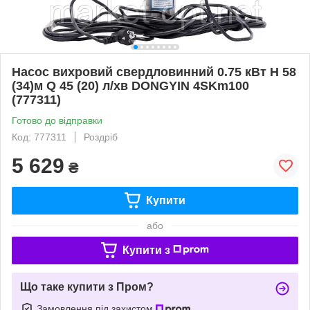
Насос вихровий свердловинний 0.75 кВт H 58
(34)м Q 45 (20) л/хв DONGYIN 4SKm100
(777311)
Готово до відправки
Код: 777311
Роздріб
5 629
₴
Купити
або
Купити з
Що таке купити з Пром?
Замовлення під захистом