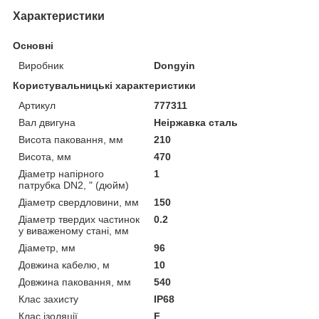
Характеристики
Основні
Виробник
Dongyin
Користувальницькі характеристики
Артикул
777311
Вал двигуна
Неіржавка сталь
Висота паковання, мм
210
Висота, мм
470
Діаметр напірного
1
патрубка DN2, " (дюйм)
Діаметр свердловини, мм
150
Діаметр твердих частинок
0.2
у виваженому стані, мм
Діаметр, мм
96
Довжина кабелю, м
10
Довжина паковання, мм
540
Клас захисту
IP68
Клас ізоляції
F