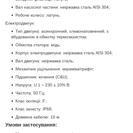
Вал насосної частини: неіржавка сталь AISI 304;
Робоче колесо: латунь.
Електродвигун:
Тип двигуна: асинхронний, оливонаповнений, з
вбудованою в обмотку термозахистом;
Обмотка статора: мідь;
Корпус електродвигуна: неіржавка сталь AISI 304;
Вал двигуна: неіржавка сталь;
Механічне ущільнення: кераміка/графіт;
Підшипник: кочення (C&U);
Напруга: U 1 ~ 230 ± 10% В;
Частота: 50 Гц;
Клас ізоляції: F;
Клас захисту: IP68;
Довжина кабелю: 10 м.
Умови застосування: