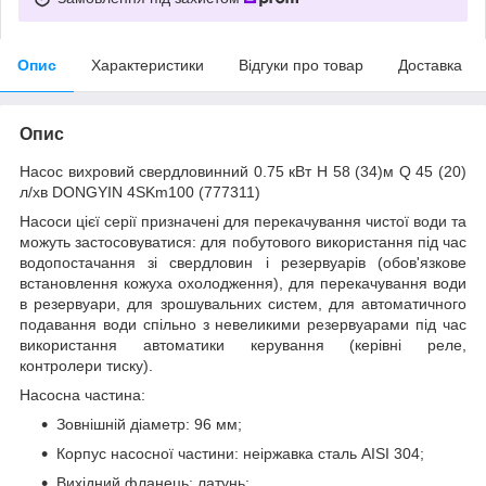
Опис
Характеристики
Відгуки про товар
Доставка
Опис
Насос вихровий свердловинний 0.75 кВт H 58 (34)м Q 45 (20)
л/хв DONGYIN 4SKm100 (777311)
Насоси цієї серії призначені для перекачування чистої води та
можуть застосовуватися: для побутового використання під час
водопостачання зі свердловин і резервуарів (обов'язкове
встановлення кожуха охолодження), для перекачування води
в резервуари, для зрошувальних систем, для автоматичного
подавання води спільно з невеликими резервуарами під час
використання автоматики керування (керівні реле,
контролери тиску).
Насосна частина:
Зовнішній діаметр: 96 мм;
Корпус насосної частини: неіржавка сталь AISI 304;
Вихідний фланець: латунь;