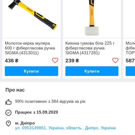
Молоток-кирка муляра
Киянка гумова біла 225 г
Моло
600 г фібергласова ручка
фібергласова ручка
фібе
SIGMA (4313011)
SIGMA (4317281)
TOP
436
239
587
₴
₴
Купити
Купити
Про нас
99% позитивних з 384 відгуків за рік
Працює з 15.09.2020
м. Дніпро
ул. 0953149861, Україна, область., Дніпро, Україна