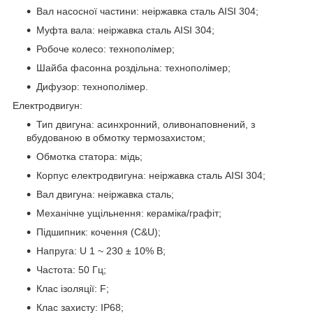
Вал насосної частини: неіржавка сталь AISI 304;
Муфта вала: неіржавка сталь AISI 304;
Робоче колесо: технополімер;
Шайба фасонна роздільна: технополімер;
Дифузор: технополімер.
Електродвигун:
Тип двигуна: асинхронний, оливонаповнений, з
вбудованою в обмотку термозахистом;
Обмотка статора: мідь;
Корпус електродвигуна: неіржавка сталь AISI 304;
Вал двигуна: неіржавка сталь;
Механічне ущільнення: кераміка/графіт;
Підшипник: кочення (C&U);
Напруга: U 1 ~ 230 ± 10% В;
Частота: 50 Гц;
Клас ізоляції: F;
Клас захисту: IP68;