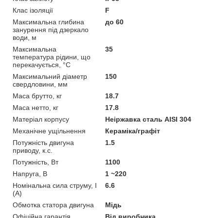
Клас ізоляції
F
Максимальна глибина
до 60
занурення під дзеркало
води, м
Максимальна
35
температура рідини, що
перекачується, °C
Максимальний діаметр
150
свердловини, мм
Маса брутто, кг
18.7
Маса нетто, кг
17.8
Матеріал корпусу
Неіржавка сталь AISI 304
Механічне ущільнення
Кераміка/графіт
Потужність двигуна
1.5
приводу, к.с.
Потужність, Вт
1100
Напруга, В
1 ~220
Номінальна сила струму, I
6.6
(А)
Обмотка статора двигуна
Мідь
Офіційна гарантія
Від виробника