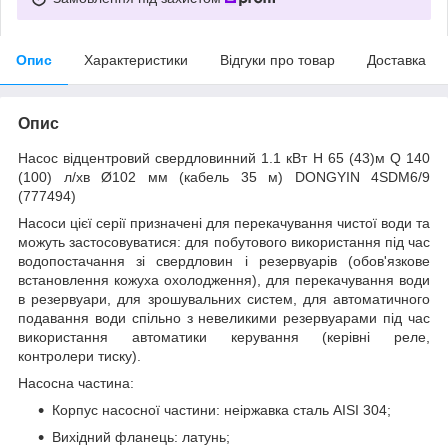
Опис
Характеристики
Відгуки про товар
Доставка
Опис
Насос відцентровий свердловинний 1.1 кВт H 65 (43)м Q 140
(100) л/хв Ø102 мм (кабель 35 м) DONGYIN 4SDM6/9
(777494)
Насоси цієї серії призначені для перекачування чистої води та
можуть застосовуватися: для побутового використання під час
водопостачання зі свердловин і резервуарів (обов'язкове
встановлення кожуха охолодження), для перекачування води
в резервуари, для зрошувальних систем, для автоматичного
подавання води спільно з невеликими резервуарами під час
використання автоматики керування (керівні реле,
контролери тиску).
Насосна частина:
Корпус насосної частини: неіржавка сталь AISI 304;
Вихідний фланець: латунь;