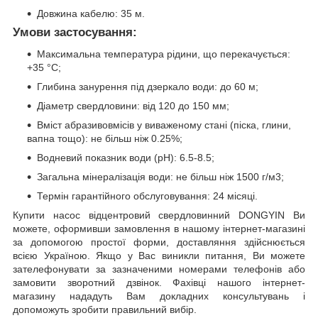
Довжина кабелю: 35 м.
Умови застосування:
Максимальна температура рідини, що перекачується:
+35 °C;
Глибина занурення під дзеркало води: до 60 м;
Діаметр свердловини: від 120 до 150 мм;
Вміст абразивовмісів у виваженому стані (піска, глини,
вапна тощо): не більш ніж 0.25%;
Водневий показник води (рН): 6.5-8.5;
Загальна мінералізація води: не більш ніж 1500 г/м3;
Термін гарантійного обслуговування: 24 місяці.
Купити насос відцентровий свердловинний DONGYIN Ви
можете, оформивши замовлення в нашому інтернет-магазині
за допомогою простої форми, доставляння здійснюється
всією Україною. Якщо у Вас виникли питання, Ви можете
зателефонувати за зазначеними номерами телефонів або
замовити зворотний дзвінок. Фахівці нашого інтернет-
магазину нададуть Вам докладних консультувань і
допоможуть зробити правильний вибір.