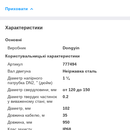
Приховати
Характеристики
Основні
Виробник
Dongyin
Користувальницькі характеристики
Артикул
777494
Вал двигуна
Неіржавка сталь
Діаметр напірного
1 ¼
патрубка DN2, " (дюйм)
Діаметр свердловини, мм
от 120 до 150
Діаметр твердих частинок
0.2
у виваженому стані, мм
Діаметр, мм
102
Довжина кабелю, м
35
Довжина, мм
950
Клас захисту
IP68