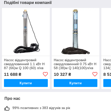
Подібні товари компанії
Насос відцентровий
Насос відцентровий
Насо
свердловинний 1.1 кВт H
свердловинний 0.75 кВт H
свер
87 (66)м Q 100 (60) л/хв
58 (38)м Q 140(100)л/хв
134(
Ø102 мм (кабель 45 м)
Ø102 мм (кабель 30 м)
Ø10
11 688
10 327
8 5
₴
₴
DONGYIN 4SEm4/12
DONGYIN 4SDm6/8
(DO
(777474)
(777493)
(777
Купити
Купити
Про нас
99% позитивних з 383 відгуків за рік