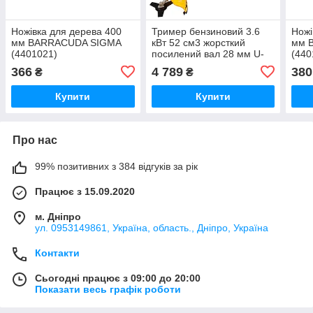
Ножівка для дерева 400
Тример бензиновий 3.6
Ножі
мм BARRACUDA SIGMA
кВт 52 см3 жорсткий
мм 
(4401021)
посилений вал 28 мм U-
(440
ручка (котушка, 2 ножі,
366
4 789
380
₴
₴
ремінь) (з 2х ЧАСів)
SIGMA (5612421)
Купити
Купити
Про нас
99% позитивних з 384 відгуків за рік
Працює з 15.09.2020
м. Дніпро
ул. 0953149861, Україна, область., Дніпро, Україна
Контакти
Сьогодні працює з 09:00 до 20:00
Показати весь графік роботи