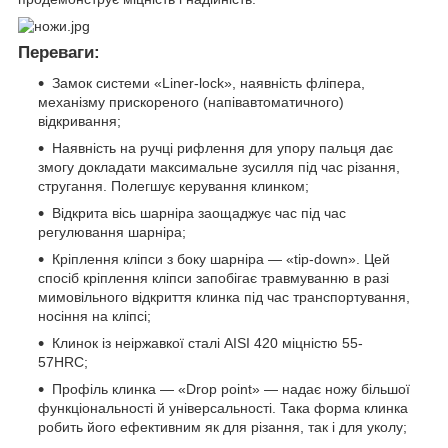
Переваги:
Замок системи «Liner-lock», наявність фліпера,
механізму прискореного (напівавтоматичного)
відкривання;
Наявність на ручці рифлення для упору пальця дає
змогу докладати максимальне зусилля під час різання,
стругання. Полегшує керування клинком;
Відкрита вісь шарніра заощаджує час під час
регулювання шарніра;
Кріплення кліпси з боку шарніра — «tip-down». Цей
спосіб кріплення кліпси запобігає травмуванню в разі
мимовільного відкриття клинка під час транспортування,
носіння на кліпсі;
Клинок із неіржавкої сталі AISI 420 міцністю 55-
57HRC;
Профіль клинка — «Drop point» — надає ножу більшої
функціональності й універсальності. Така форма клинка
робить його ефективним як для різання, так і для уколу;