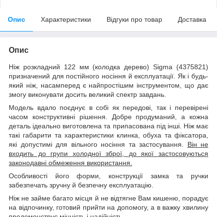
Опис
Характеристики
Відгуки про товар
Доставка
Опис
Ніж розкладний 122 мм (колодка дерево) Sigma (4375821)
призначений для постійного носіння й експлуатації. Як і будь-
який ніж, насамперед є найпростішим інструментом, що дає
змогу виконувати досить великий спектр завдань.
Модель вдало поєднує в собі як передові, так і перевірені
часом конструктивні рішення. Добре продуманий, а кожна
деталь ідеально виготовлена та припасована під інші. Ніж має
такі габарити та характеристики клинка, обуха та фіксатора,
які допустимі для вільного носіння та застосування.
Він не
входить до групи холодної зброї, до якої застосовуються
законодавні обмеження використання.
Особливості його форми, конструкції замка та ручки
забезпечать зручну й безпечну експлуатацію.
Ніж не займе багато місця й не відтягне Вам кишеню, порадує
на відпочинку, готовий прийти на допомогу, а в важку хвилину
продемонструє міцність і надійність.