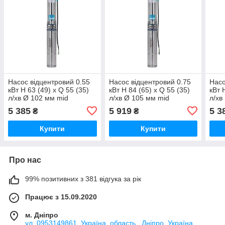
Насос відцентровий 0.55
Насос відцентровий 0.75
Насо
кВт H 63 (49) х Q 55 (35)
кВт H 84 (65) х Q 55 (35)
кВт 
л/хв Ø 102 мм mid
л/хв Ø 105 мм mid
л/хв
AQUATICA 4QJD3-9-0.55
AQUATICA 4QJD3-12-0.75
3QJD
5 385
5 919
5 3
₴
₴
(778122)
(778123)
Купити
Купити
Про нас
99% позитивних з 381 відгука за рік
Працює з 15.09.2020
м. Дніпро
ул. 0953149861, Україна, область., Дніпро, Україна