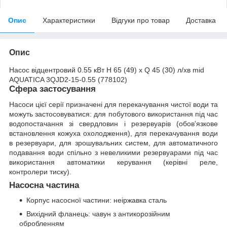
Опис
Характеристики
Відгуки про товар
Доставка
Опис
Насос відцентровий 0.55 кВт H 65 (49) х Q 45 (30) л/хв mid
AQUATICA 3QJD2-15-0.55 (778102)
Сфера застосування
Насоси цієї серії призначені для перекачування чистої води та
можуть застосовуватися: для побутового використання під час
водопостачання зі свердловин і резервуарів (обов'язкове
встановлення кожуха охолодження), для перекачування води
в резервуари, для зрошувальних систем, для автоматичного
подавання води спільно з невеликими резервуарами під час
використання автоматики керування (керівні реле,
контролери тиску).
Насосна частина
Корпус насосної частини: неіржавка сталь
Вихідний фланець: чавун з антикорозійним
обробленням