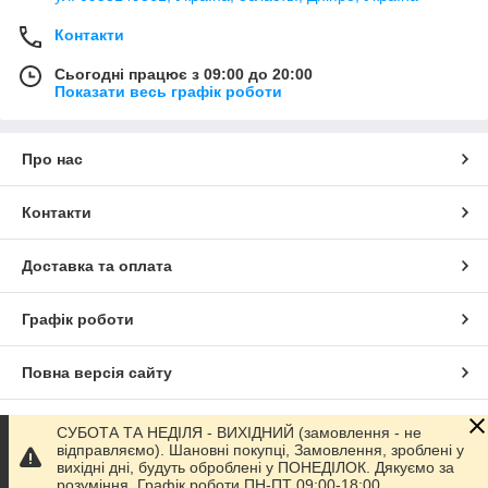
Контакти
Сьогодні працює з 09:00 до 20:00
Показати весь графік роботи
Про нас
Контакти
Доставка та оплата
Графік роботи
Повна версія сайту
Сайт створено на маркетплейсі
Prom.ua
СУБОТА ТА НЕДІЛЯ - ВИХІДНИЙ (замовлення - не
відправляємо). Шановні покупці, Замовлення, зроблені у
вихідні дні, будуть оброблені у ПОНЕДІЛОК. Дякуємо за
Політика конфіденційності
розуміння. Графік роботи ПН-ПТ 09:00-18:00.