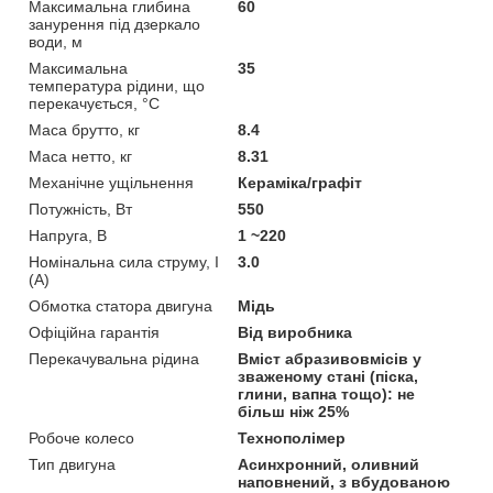
Максимальна глибина
60
занурення під дзеркало
води, м
Максимальна
35
температура рідини, що
перекачується, °C
Маса брутто, кг
8.4
Маса нетто, кг
8.31
Механічне ущільнення
Кераміка/графіт
Потужність, Вт
550
Напруга, В
1 ~220
Номінальна сила струму, I
3.0
(А)
Обмотка статора двигуна
Мідь
Офіційна гарантія
Від виробника
Перекачувальна рідина
Вміст абразивовмісів у
зваженому стані (піска,
глини, вапна тощо): не
більш ніж 25%
Робоче колесо
Технополімер
Тип двигуна
Асинхронний, оливний
наповнений, з вбудованою