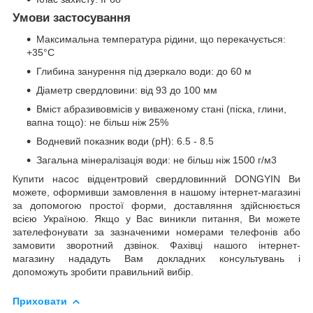
Умови застосування
Максимальна температура рідини, що перекачується:
+35°C
Глибина занурення під дзеркало води: до 60 м
Діаметр свердловини: від 93 до 100 мм
Вміст абразивовмісів у виваженому стані (піска, глини,
вапна тощо): не більш ніж 25%
Водневий показник води (pH): 6.5 - 8.5
Загальна мінералізація води: не більш ніж 1500 г/м3
Купити насос відцентровий свердловинний DONGYIN Ви
можете, оформивши замовлення в нашому інтернет-магазині
за допомогою простої форми, доставляння здійснюється
всією Україною. Якщо у Вас виникли питання, Ви можете
зателефонувати за зазначеними номерами телефонів або
замовити зворотний дзвінок. Фахівці нашого інтернет-
магазину нададуть Вам докладних консультувань і
допоможуть зробити правильний вибір.
Приховати