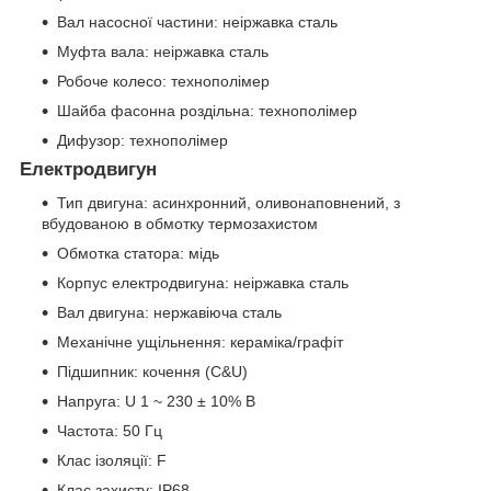
Вал насосної частини: неіржавка сталь
Муфта вала: неіржавка сталь
Робоче колесо: технополімер
Шайба фасонна роздільна: технополімер
Дифузор: технополімер
Електродвигун
Тип двигуна: асинхронний, оливонаповнений, з
вбудованою в обмотку термозахистом
Обмотка статора: мідь
Корпус електродвигуна: неіржавка сталь
Вал двигуна: нержавіюча сталь
Механічне ущільнення: кераміка/графіт
Підшипник: кочення (C&U)
Напруга: U 1 ~ 230 ± 10% В
Частота: 50 Гц
Клас ізоляції: F
Клас захисту: IP68