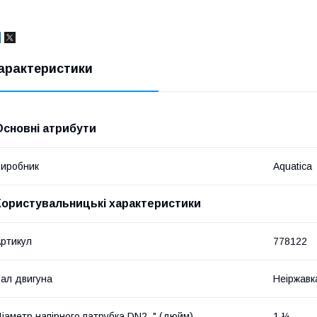
арактеристики
Основні атрибути
иробник
Aquatica
Користувальницькі характеристики
ртикул
778122
ал двигуна
Неіржавк
іаметр напірного патрубка DN2, " (дюйм)
1 ¼