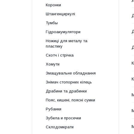
Коронки
Штангенциркулі
Д
Тумбы
Д
Гідроакумулятори
Ножиці для металу та
пластику
Д
Скотч і стрічка
К
Хомути
Змащувальне обладнання
К
Знімач стопорних кілець
Драбини та драбинки
М
Пояс, кишені, поясні сумки
Рубанки
М
Зубила и просечки
М
Склодомкрати