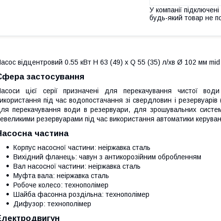
У компанії підключені
будь-який товар не п
асос відцентровий 0.55 кВт H 63 (49) х Q 55 (35) л/хв Ø 102 мм m
Сфера застосування
асоси цієї серії призначені для перекачування чистої вод
икористання під час водопостачання зі свердловин і резервуарів
ля перекачування води в резервуари, для зрошувальних систем
евеликими резервуарами під час використання автоматики керування
Насосна частина
Корпус насосної частини: неіржавка сталь
Вихідний фланець: чавун з антикорозійним обробленням
Вал насосної частини: неіржавка сталь
Муфта вала: неіржавка сталь
Робоче колесо: технополімер
Шайба фасонна роздільна: технополімер
Дифузор: технополімер
Електродвигун