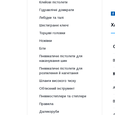
Клейові пістолети
Гідравлічні домкрати
Лебідки та талі
Х
Шестигранні ключі
Торцеві головки
Ножівки
Біти
Пневматичні пістолети для
В
накачування шин
Пневматичні пістолети для
розпилення й нагнітання
Шланги високого тиску
А
Обтискний інструмент
Пневмостеплери та степлери
В
Правила
Далекоруби
Д