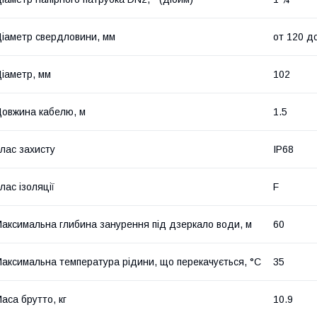
іаметр свердловини, мм
от 120 д
іаметр, мм
102
овжина кабелю, м
1.5
лас захисту
IP68
лас ізоляції
F
аксимальна глибина занурення під дзеркало води, м
60
аксимальна температура рідини, що перекачується, °C
35
аса брутто, кг
10.9