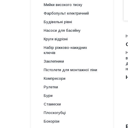
Мийки високого тиску
Фарбопульт електричний
Будівельні рівні
Насоси для басейну
Н
Круги відрізні
Набір ріжково-накидних
Н
ключів
в
Заклепники
д
н
Пістолети для монтажної піни
Компресори
Рулетки
Бури
Стамески
Плоскогубці
Бокорізи