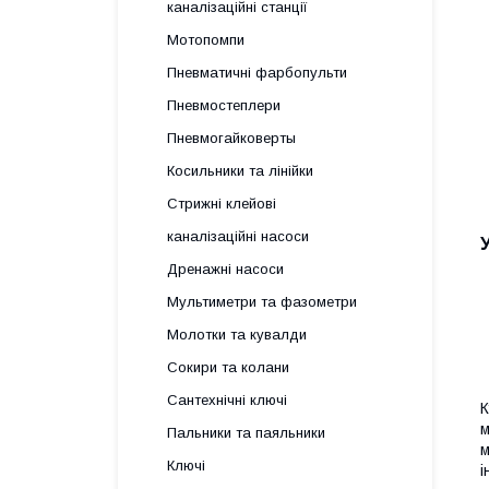
каналізаційні станції
Мотопомпи
Пневматичні фарбопульти
Пневмостеплери
Пневмогайковерты
Косильники та лінійки
Стрижні клейові
каналізаційні насоси
Дренажні насоси
Мультиметри та фазометри
Молотки та кувалди
Сокири та колани
Сантехнічні ключі
м
Пальники та паяльники
м
Ключі
і