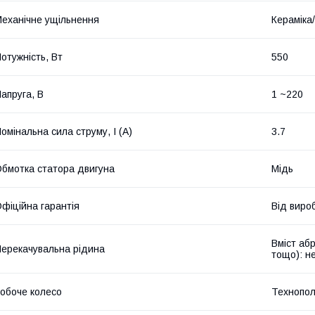
еханічне ущільнення
Кераміка
отужність, Вт
550
апруга, В
1 ~220
омінальна сила струму, I (А)
3.7
бмотка статора двигуна
Мідь
фіційна гарантія
Від виро
Вміст абр
ерекачувальна рідина
тощо): н
обоче колесо
Технопол