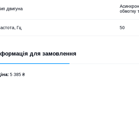
Асинхрон
ип двигуна
обмотку 
астота, Гц
50
нформація для замовлення
іна:
5 385 ₴