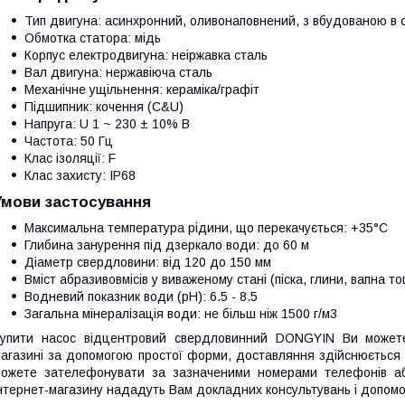
Тип двигуна: асинхронний, оливонаповнений, з вбудованою в
Обмотка статора: мідь
Корпус електродвигуна: неіржавка сталь
Вал двигуна: нержавіюча сталь
Механічне ущільнення: кераміка/графіт
Підшипник: кочення (C&U)
Напруга: U 1 ~ 230 ± 10% В
Частота: 50 Гц
Клас ізоляції: F
Клас захисту: IP68
Умови застосування
Максимальна температура рідини, що перекачується: +35°C
Глибина занурення під дзеркало води: до 60 м
Діаметр свердловини: від 120 до 150 мм
Вміст абразивовмісів у виваженому стані (піска, глини, вапна т
Водневий показник води (pH): 6.5 - 8.5
Загальна мінералізація води: не більш ніж 1500 г/м3
Купити насос відцентровий свердловинний DONGYIN Ви может
агазині за допомогою простої форми, доставляння здійснюється 
ожете зателефонувати за зазначеними номерами телефонів або
нтернет-магазину нададуть Вам докладних консультувань і допомо