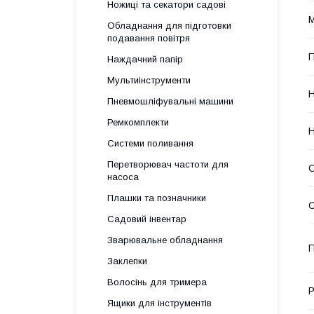
Ножиці та секатори садові
М
Обладнання для підготовки
подавання повітря
П
Наждачний папір
Мультиінструменти
Н
Пневмошліфувальні машини
Ремкомплекти
Н
Системи поливання
Перетворювач частоти для
О
насоса
Плашки та позначники
О
Садовий інвентар
Зварювальне обладнання
П
Заклепки
Волосінь для тримера
Р
Ящики для інструментів