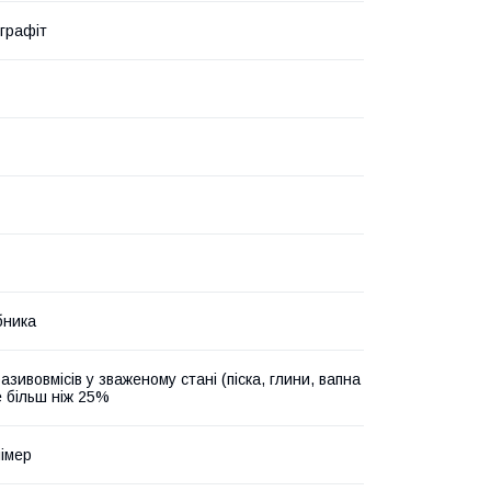
/графіт
бника
азивовмісів у зваженому стані (піска, глини, вапна
е більш ніж 25%
імер