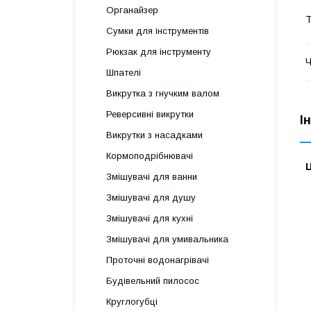
Органайзер
Т
Сумки для інструментів
Рюкзак для інструменту
Ч
Шпателі
Викрутка з гнучким валом
Реверсивні викрутки
І
Викрутки з насадками
Кормоподрібнювачі
Ц
Змішувачі для ванни
Змішувачі для душу
Змішувачі для кухні
Змішувачі для умивальника
Проточні водонагрівачі
Будівельний пилосос
Круглогубці