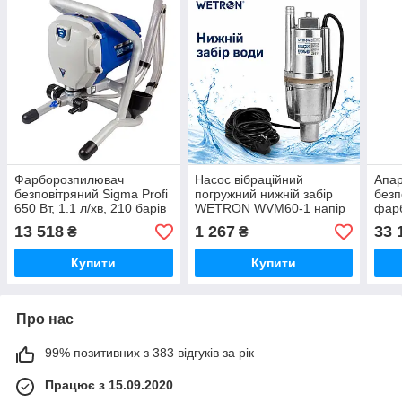
Фарборозпилювач
Насос вібраційний
Апар
безповітряний Sigma Profi
погружний нижній забір
безп
650 Вт, 1.1 л/хв, 210 барів
WETRON WVM60-1 напір
фарб
(6816551)
75м, кабель 10м.
хв 2
13 518
1 267
33 
₴
₴
(681
Купити
Купити
Про нас
99% позитивних з 383 відгуків за рік
Працює з 15.09.2020