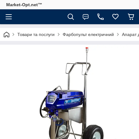
Market-Opt.net™
Товари та послуги
Фарбопульт електричний
Апарат 