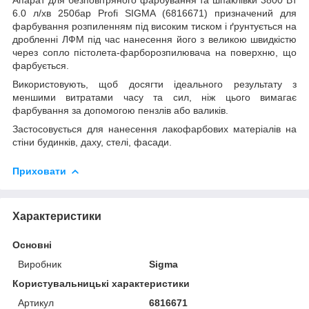
6.0 л/хв 250бар Profi SIGMA (6816671) призначений для
фарбування розпиленням під високим тиском і ґрунтується на
дробленні ЛФМ під час нанесення його з великою швидкістю
через сопло пістолета-фарборозпилювача на поверхню, що
фарбується.
Використовують, щоб досягти ідеального результату з
меншими витратами часу та сил, ніж цього вимагає
фарбування за допомогою пензлів або валиків.
Застосовується для нанесення лакофарбових матеріалів на
стіни будинків, даху, стелі, фасади.
Приховати
Характеристики
Основні
Виробник
Sigma
Користувальницькі характеристики
Артикул
6816671