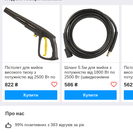
Пістолет для мийок
Шланг 5.5м для мийок з
Піст
високого тиску з
потужністю від 1800 Вт по
висо
потужністю від 2500 Вт по
2500 Вт (швидкознімне
поту
3000 Вт SIGMA (5344153)
з'єднання) SIGMA
2500
822
586
562
₴
₴
(5344183)
Купити
Купити
Про нас
99% позитивних з 383 відгуків за рік