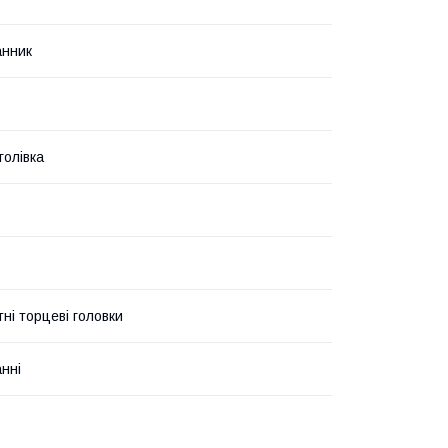
анник
голівка
ні торцеві головки
нні