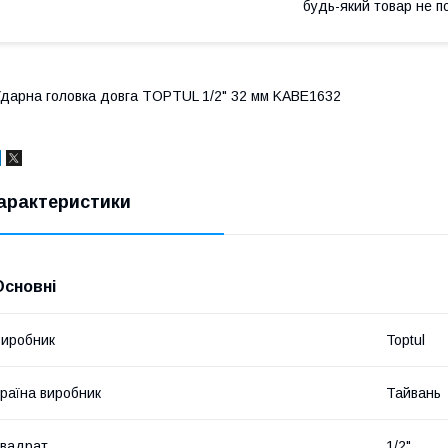
будь-який товар не п
дарна головка довга TOPTUL 1/2" 32 мм KABE1632
арактеристики
Основні
иробник
Toptul
раїна виробник
Тайвань
вадрат
1/2"