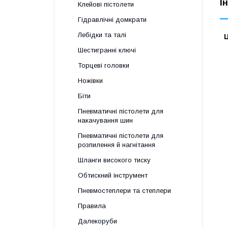
І
Клейові пістолети
Гідравлічні домкрати
Лебідки та талі
Ц
Шестигранні ключі
Торцеві головки
Ножівки
Біти
Пневматичні пістолети для
накачування шин
Пневматичні пістолети для
розпилення й нагнітання
Шланги високого тиску
Обтискний інструмент
Пневмостеплери та степлери
Правила
Далекоруби