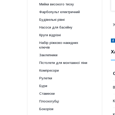
Мийки високого тиску
Фарбопульт електричний
Будівельні рівні
У
Насоси для басейну
Круги відрізні
Набір ріжково-накидних
ключів
Х
Заклепники
Пістолети для монтажної піни
Компресори
Рулетки
Бури
В
Стамески
К
Плоскогубці
Бокорізи
К