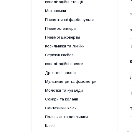
каналізаційні станції
Мотопомпи
Р
Пневматичні фарбопульти
Пневмостеплери
Р
Пневмогайковерты
Т
Косильники та лінійки
Стрижні клейові
каналізаційні насоси
Дренажні насоси
Мультиметри та фазометри
Молотки та кувалди
Т
Сокири та колани
Сантехнічні ключі
Т
Пальники та паяльники
Ключі