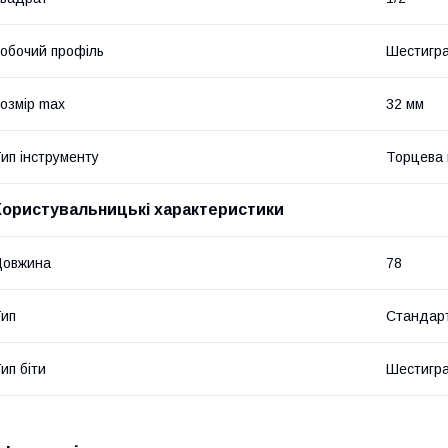
обочий профіль
Шестигр
озмір max
32 мм
ип інструменту
Торцева 
Користувальницькі характеристики
Довжина
78
ип
Стандарт
ип біти
Шестигра