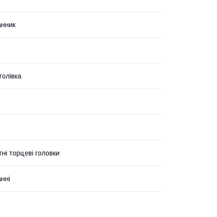
анник
голівка
ні торцеві головки
нні