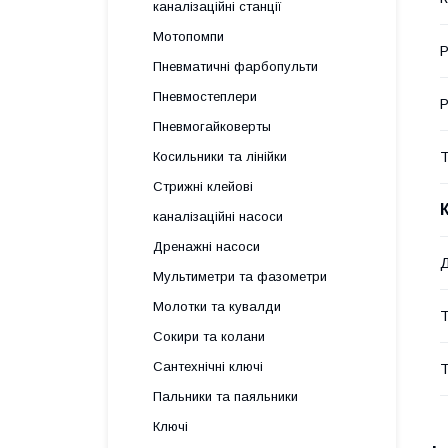
каналізаційні станції
Мотопомпи
Р
Пневматичні фарбопульти
Пневмостеплери
Р
Пневмогайковерты
Т
Косильники та лінійки
Стрижні клейові
каналізаційні насоси
Дренажні насоси
Мультиметри та фазометри
Молотки та кувалди
Т
Сокири та колани
Сантехнічні ключі
Т
Пальники та паяльники
Ключі