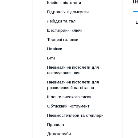
І
Клейові пістолети
Гідравлічні домкрати
Лебідки та талі
Ц
Шестигранні ключі
Торцеві головки
Ножівки
Біти
Пневматичні пістолети для
накачування шин
Пневматичні пістолети для
розпилення й нагнітання
Шланги високого тиску
Обтискний інструмент
Пневмостеплери та степлери
Правила
Далекоруби