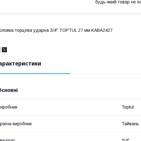
будь-який товар не п
оловка торцева ударна 3/4" TOPTUL 27 мм KABA2427
арактеристики
Основні
иробник
Toptul
раїна виробник
Тайвань
вадрат
3/4"