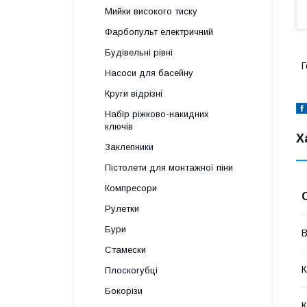
Мийки високого тиску
Фарбопульт електричний
Будівельні рівні
Г
Насоси для басейну
Круги відрізні
Набір ріжково-накидних
ключів
Х
Заклепники
Пістолети для монтажної піни
Компресори
Рулетки
Бури
В
Стамески
К
Плоскогубці
Бокорізи
К