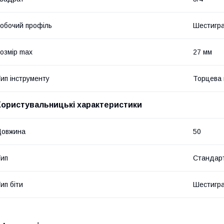
обочий профіль
Шестигр
озмір max
27 мм
ип інструменту
Торцева 
Користувальницькі характеристики
Довжина
50
ип
Стандарт
ип біти
Шестигра