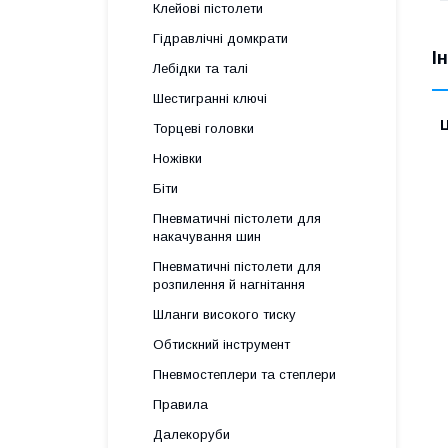
Клейові пістолети
Гідравлічні домкрати
І
Лебідки та талі
Шестигранні ключі
Ц
Торцеві головки
Ножівки
Біти
Пневматичні пістолети для
накачування шин
Пневматичні пістолети для
розпилення й нагнітання
Шланги високого тиску
Обтискний інструмент
Пневмостеплери та степлери
Правила
Далекоруби