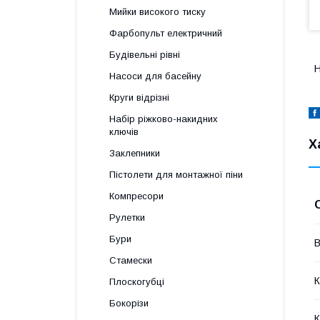
Мийки високого тиску
Фарбопульт електричний
Будівельні рівні
Н
Насоси для басейну
Круги відрізні
Набір ріжково-накидних
ключів
Х
Заклепники
Пістолети для монтажної піни
Компресори
Рулетки
Бури
В
Стамески
К
Плоскогубці
Бокорізи
К