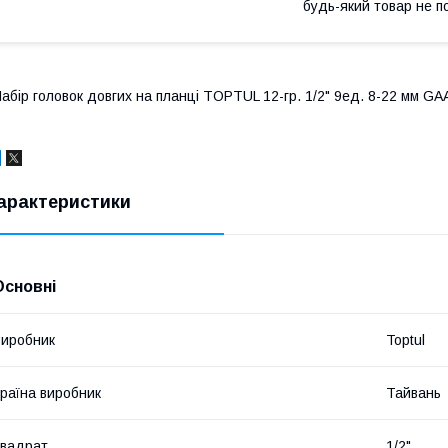
будь-який товар не п
абір головок довгих на планці TOPTUL 12-гр. 1/2" 9ед. 8-22 мм G
арактеристики
Основні
иробник
Toptul
раїна виробник
Тайвань
вадрат
1/2"