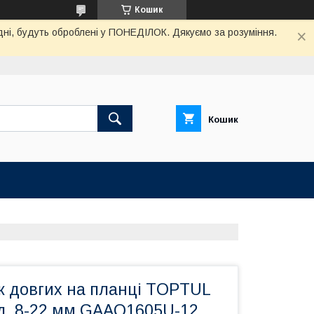
Кошик
дні, будуть оброблені у ПОНЕДІЛОК. Дякуємо за розуміння.
Кошик
к довгих на планці TOPTUL
9ед. 8-22 мм GAAQ1605U-12