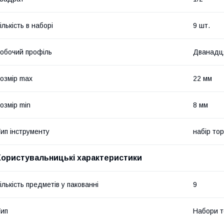
ількість в наборі
9 шт.
обочий профіль
Дванадц
озмір max
22 мм
озмір min
8 мм
ип інструменту
набір то
Користувальницькі характеристики
ількість предметів у пакованні
9
ип
Набори т