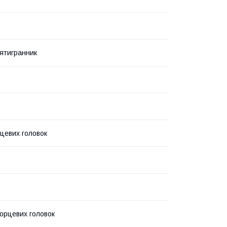
ятигранник
рцевих головок
орцевих головок