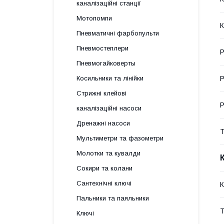
каналізаційні станції
Мотопомпи
К
Пневматичні фарбопульти
Пневмостеплери
Р
Пневмогайковерты
Р
Косильники та лінійки
Стрижні клейові
Р
каналізаційні насоси
Дренажні насоси
Т
Мультиметри та фазометри
Молотки та кувалди
Сокири та колани
Сантехнічні ключі
К
Пальники та паяльники
Т
Ключі