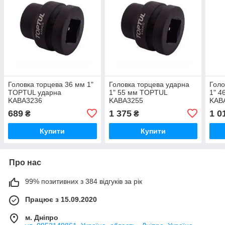
Головка торцева 36 мм 1"
Головка торцева ударна
Голо
TOPTUL ударна
1" 55 мм TOPTUL
1" 
KABA3236
KABA3255
KAB
689
1 375
1 0
₴
₴
Купити
Купити
Про нас
99% позитивних з 384 відгуків за рік
Працює з 15.09.2020
м. Дніпро