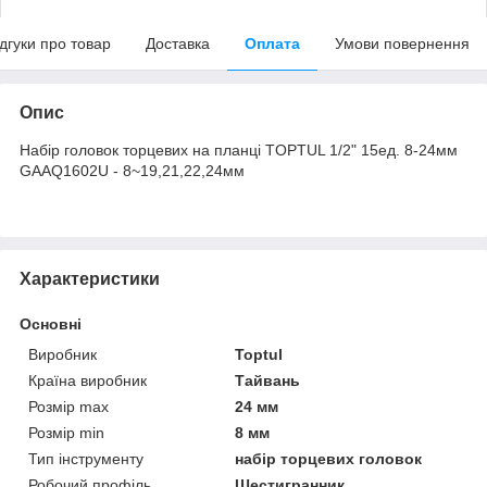
ідгуки про товар
Доставка
Оплата
Умови повернення
Опис
Набір головок торцевих на планці TOPTUL 1/2" 15ед. 8-24мм
GAAQ1602U - 8~19,21,22,24мм
Характеристики
Основні
Виробник
Toptul
Країна виробник
Тайвань
Розмір max
24 мм
Розмір min
8 мм
Тип інструменту
набір торцевих головок
Робочий профіль
Шестигранник