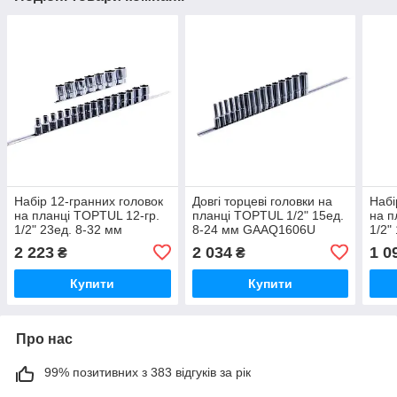
Набір 12-гранних головок
Довгі торцеві головки на
Набі
на планці TOPTUL 12-гр.
планці TOPTUL 1/2" 15ед.
на п
1/2" 23ед. 8-32 мм
8-24 мм GAAQ1606U
1/2"
GAAQ1604U-12
GAA
2 223
2 034
1 0
₴
₴
Купити
Купити
Про нас
99% позитивних з 383 відгуків за рік