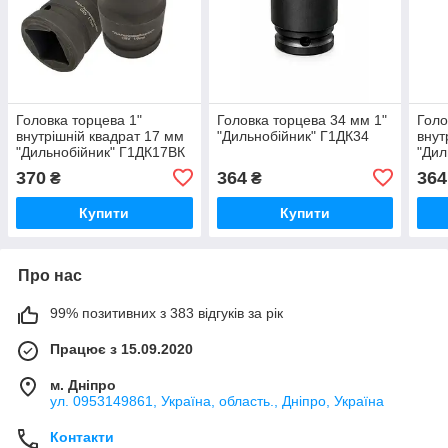
Головка торцева 1"
Головка торцева 34 мм 1"
Голо
внутрішній квадрат 17 мм
"Дильнобійник" Г1ДК34
внут
"Дильнобійник" Г1ДК17ВК
"Дил
Україна
Укра
370
364
364
₴
₴
Купити
Купити
Про нас
99% позитивних з 383 відгуків за рік
Працює з 15.09.2020
м. Дніпро
ул. 0953149861, Україна, область., Дніпро, Україна
Контакти