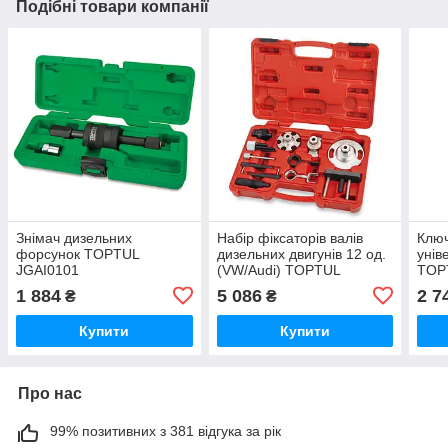
Подібні товари компанії
Знімач дизельних
Набір фіксаторів валів
Ключ
форсунок TOPTUL
дизельних двигунів 12 од.
унів
JGAI0101
(VW/Audi) TOPTUL
TOP
JGAI1203
1 884
5 086
2 7
₴
₴
Купити
Купити
Про нас
99% позитивних з 381 відгука за рік