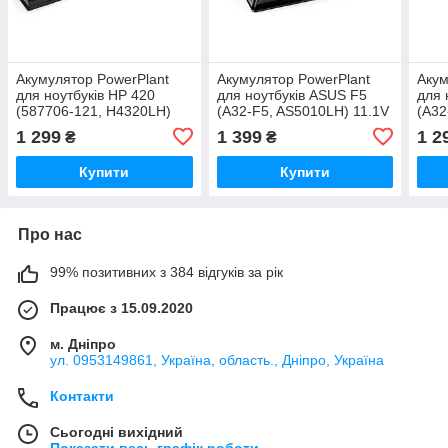
Акумулятор PowerPlant
Акумулятор PowerPlant
Акум
для ноутбуків HP 420
для ноутбуків ASUS F5
для 
(587706-121, H4320LH)
(A32-F5, AS5010LH) 11.1V
(A32
10.8V 4400mAh
5200mAh
520
1 299
1 399
1 2
₴
₴
Купити
Купити
Про нас
99% позитивних з 384 відгуків за рік
Працює з 15.09.2020
м. Дніпро
ул. 0953149861, Україна, область., Дніпро, Україна
Контакти
Сьогодні вихідний
Показати весь графік роботи