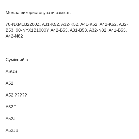
Можна використовувати замість:
70-NXM1B2200Z, A31-K52, A32-K52, A41-K52, A42-K52, A32-
B53, 90-NYX1B1000Y, A42-B53, A31-B53, A32-N82, A41-B53,
A42-N82
Сумісний з:
ASUS
A52
A52 ?????
A52F
A52J
A52JB