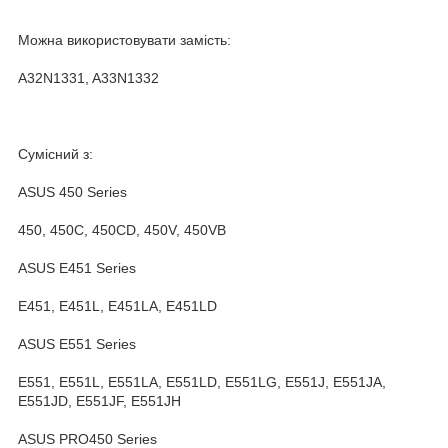
Можна використовувати замість:
A32N1331, A33N1332
Сумісний з:
ASUS 450 Series
450, 450C, 450CD, 450V, 450VB
ASUS E451 Series
E451, E451L, E451LA, E451LD
ASUS E551 Series
E551, E551L, E551LA, E551LD, E551LG, E551J, E551JA,
E551JD, E551JF, E551JH
ASUS PRO450 Series