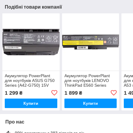
Подібні товари компанії
Акумулятор PowerPlant
Акумулятор PowerPlant
Акум
для ноутбуків ASUS G750
для ноутбуків LENOVO
для 
Series (A42-G750) 15V
ThinkPad E560 Series
A53 
4400mAh
(45N1758) 10.8V 4400mAh
440
1 299
1 899
1 4
₴
₴
Купити
Купити
Про нас
99% позитивних з 383 відгуків за рік