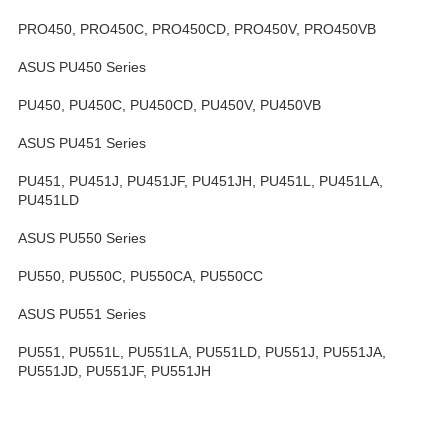
PRO450, PRO450C, PRO450CD, PRO450V, PRO450VB
ASUS PU450 Series
PU450, PU450C, PU450CD, PU450V, PU450VB
ASUS PU451 Series
PU451, PU451J, PU451JF, PU451JH, PU451L, PU451LA,
PU451LD
ASUS PU550 Series
PU550, PU550C, PU550CA, PU550CC
ASUS PU551 Series
PU551, PU551L, PU551LA, PU551LD, PU551J, PU551JA,
PU551JD, PU551JF, PU551JH