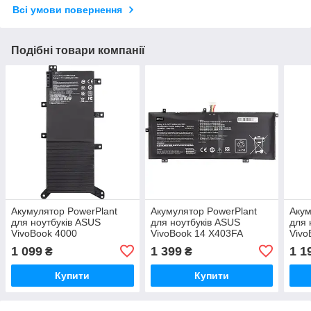
Всі умови повернення
Подібні товари компанії
Акумулятор PowerPlant
Акумулятор PowerPlant
Акум
для ноутбуків ASUS
для ноутбуків ASUS
для 
VivoBook 4000
VivoBook 14 X403FA
Vivo
(C21N1408) 7.7V 4868mAh
(C41N1825) 15.4V
(B21
1 099
1 399
1 1
₴
₴
4680mAh
Купити
Купити