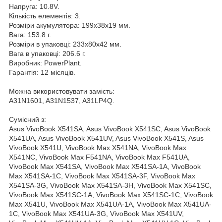
Напруга: 10.8V.
Кількість елементів: 3.
Розміри акумулятора: 199x38x19 мм.
Вага: 153.8 г.
Розміри в упаковці: 233x80x42 мм.
Вага в упаковці: 206.6 г.
Виробник: PowerPlant.
Гарантія: 12 місяців.
Можна використовувати замість:
A31N1601, A31N1537, A31LP4Q.
Сумісний з:
Asus VivoBook X541SA, Asus VivoBook X541SC, Asus VivoBook
X541UA, Asus VivoBook X541UV, Asus VivoBook X541S, Asus
VivoBook X541U, VivoBook Max X541NA, VivoBook Max
X541NC, VivoBook Max F541NA, VivoBook Max F541UA,
VivoBook Max X541SA, VivoBook Max X541SA-1A, VivoBook
Max X541SA-1C, VivoBook Max X541SA-3F, VivoBook Max
X541SA-3G, VivoBook Max X541SA-3H, VivoBook Max X541SC,
VivoBook Max X541SC-1A, VivoBook Max X541SC-1C, VivoBook
Max X541U, VivoBook Max X541UA-1A, VivoBook Max X541UA-
1C, VivoBook Max X541UA-3G, VivoBook Max X541UV,