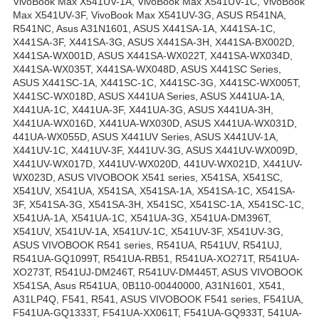
VivoBook Max X541UV-1A, VivoBook Max X541UV-1C, VivoBook
Max X541UV-3F, VivoBook Max X541UV-3G, ASUS R541NA,
R541NC, Asus A31N1601, ASUS X441SA-1A, X441SA-1C,
X441SA-3F, X441SA-3G, ASUS X441SA-3H, X441SA-BX002D,
X441SA-WX001D, ASUS X441SA-WX022T, X441SA-WX034D,
X441SA-WX035T, X441SA-WX048D, ASUS X441SC Series,
ASUS X441SC-1A, X441SC-1C, X441SC-3G, X441SC-WX005T,
X441SC-WX018D, ASUS X441UA Series, ASUS X441UA-1A,
X441UA-1C, X441UA-3F, X441UA-3G, ASUS X441UA-3H,
X441UA-WX016D, X441UA-WX030D, ASUS X441UA-WX031D,
441UA-WX055D, ASUS X441UV Series, ASUS X441UV-1A,
X441UV-1C, X441UV-3F, X441UV-3G, ASUS X441UV-WX009D,
X441UV-WX017D, X441UV-WX020D, 441UV-WX021D, X441UV-
WX023D, ASUS VIVOBOOK X541 series, X541SA, X541SC,
X541UV, X541UA, X541SA, X541SA-1A, X541SA-1C, X541SA-
3F, X541SA-3G, X541SA-3H, X541SC, X541SC-1A, X541SC-1C,
X541UA-1A, X541UA-1C, X541UA-3G, X541UA-DM396T,
X541UV, X541UV-1A, X541UV-1C, X541UV-3F, X541UV-3G,
ASUS VIVOBOOK R541 series, R541UA, R541UV, R541UJ,
R541UA-GQ1099T, R541UA-RB51, R541UA-XO271T, R541UA-
XO273T, R541UJ-DM246T, R541UV-DM445T, ASUS VIVOBOOK
X541SA, Asus R541UA, 0B110-00440000, A31N1601, X541,
A31LP4Q, F541, R541, ASUS VIVOBOOK F541 series, F541UA,
F541UA-GQ1333T, F541UA-XX061T, F541UA-GQ933T, 541UA-