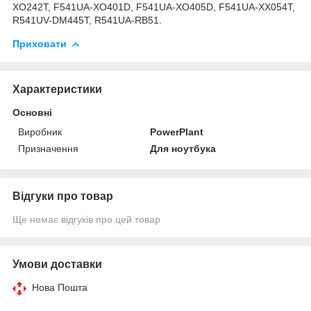
XO242T, F541UA-XO401D, F541UA-XO405D, F541UA-XX054T,
R541UV-DM445T, R541UA-RB51.
Приховати
Характеристики
Основні
Виробник
PowerPlant
Призначення
Для ноутбука
Відгуки про товар
Ще немає відгуків про цей товар
Умови доставки
Нова Пошта