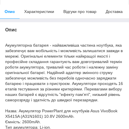
Опис
Характеристики
Відгуки про товар
Доставка
Опис
Акумуляторна батарея - найважливіша частина ноутбука, яка
забезпечує вам мобільність і можливість залишатися завжди в
мережі. Оригінальні елементи тільки найкращої якості і
професійне складання гарантують вам довготривалий термін
роботи акумулятора, тривалий час роботи і належну заміну
оригінальної батареї. Надійний адаптер змінного струму
забезпечує можливість без перебоїв одночасно заряджати
батарею і працювати з пристроєм. Акумулятори проходять 16
етапів тестування за різними критеріями. Перевагами вибору
наших батарей є відсутність "ефекту пам'яті", низький рівень
саморозряду і здатність до швидкої перезарядки.
Назва: Акумулятор PowerPlant для ноутбуків Asus VivoBook
X541SA (A31N1601) 10.8V 2600mAh.
Ємність: 2600mAh.
Тип акумулятора: Li-ion.