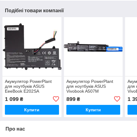
Подібні товари компанії
Акумулятор PowerPlant
Акумулятор PowerPlant
Акум
для ноутбуків ASUS
для ноутбуків ASUS
для 
EeeBook E202SA
Vivobook A507M
Vivo
(B31N1503) 11.1V
(A31N1719) 10.8V
(C41
1 099
899
1 3
₴
₴
3600mAh
2200mAh
468
Купити
Купити
Про нас