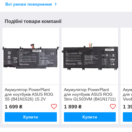
Всі умови повернення
Подібні товари компанії
Акумулятор PowerPlant
Акумулятор PowerPlant
Акум
для ноутбуків ASUS ROG
для ноутбуків ASUS ROG
для 
S5 (B41N1526) 15.2V
Strix GL503VM (B41N1711)
Vivo
3400mAh
15.2V 4150mAh
(C41
1 699
1 899
1 3
₴
₴
468
Купити
Купити