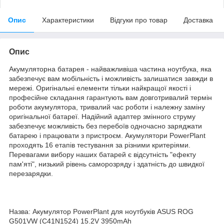
Опис
Характеристики
Відгуки про товар
Доставка
Опис
Акумуляторна батарея - найважливіша частина ноутбука, яка
забезпечує вам мобільність і можливість залишатися завжди в
мережі. Оригінальні елементи тільки найкращої якості і
професійне складання гарантують вам довготривалий термін
роботи акумулятора, тривалий час роботи і належну заміну
оригінальної батареї. Надійний адаптер змінного струму
забезпечує можливість без перебоїв одночасно заряджати
батарею і працювати з пристроєм. Акумулятори PowerPlant
проходять 16 етапів тестування за різними критеріями.
Перевагами вибору наших батарей є відсутність "ефекту
пам'яті", низький рівень саморозряду і здатність до швидкої
перезарядки.
Назва: Акумулятор PowerPlant для ноутбуків ASUS ROG
G501VW (C41N1524) 15.2V 3950mAh