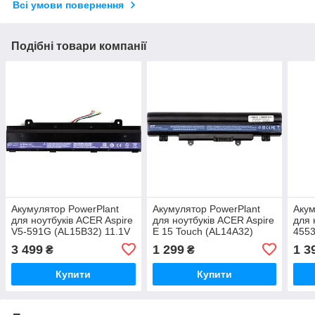
Всі умови повернення
Подібні товари компанії
Акумулятор PowerPlant
Акумулятор PowerPlant
Акум
для ноутбуків ACER Aspire
для ноутбуків ACER Aspire
для 
V5-591G (AL15B32) 11.1V
E 15 Touch (AL14A32)
4553
3200mAh
11.1V 4400mAh
520
3 499
1 299
1 3
₴
₴
Купити
Купити