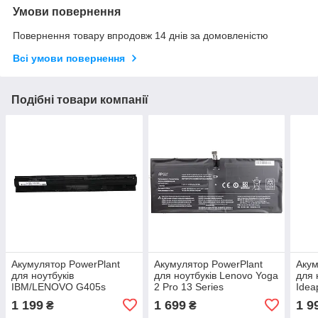
Умови повернення
Повернення товару впродовж 14 днів за домовленістю
Всі умови повернення
Подібні товари компанії
Акумулятор PowerPlant
Акумулятор PowerPlant
Акум
для ноутбуків
для ноутбуків Lenovo Yoga
для 
IBM/LENOVO G405s
2 Pro 13 Series
Idea
(L12L4A02) 14.4V
(L12M4P21) 7.4V
(L18
1 199
1 699
1 9
₴
₴
2600mAh Black
6400mAh
450