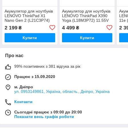
Акумулятор для ноутбуків
Акумулятор для ноутбуків
Акум
LENOVO ThinkPad X1
LENOVO ThinkPad X390
LEN
Nano Gen 2 (L21C3P74)
Yoga (L18M3P72) 11.55V
11e 
11.61V 4270mAh (original)
4211mAh (original)
4600
2 199
4 499
2 3
₴
₴
Купити
Купити
Про нас
99% позитивних з 381 відгука за рік
Працює з 15.09.2020
м. Дніпро
ул. 0953149861, Україна, область., Дніпро, Україна
Контакти
Сьогодні працює з 09:00 до 20:00
Показати весь графік роботи