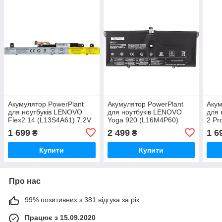
Акумулятор PowerPlant
Акумулятор PowerPlant
Акум
для ноутбуків LENOVO
для ноутбуків LENOVO
для 
Flex2 14 (L13S4A61) 7.2V
Yoga 920 (L16M4P60)
2 Pr
4400mAh
7.68V 8860mAh
(L12
1 699
2 499
1 6
₴
₴
640
Купити
Купити
Про нас
99% позитивних з 381 відгука за рік
Працює з 15.09.2020