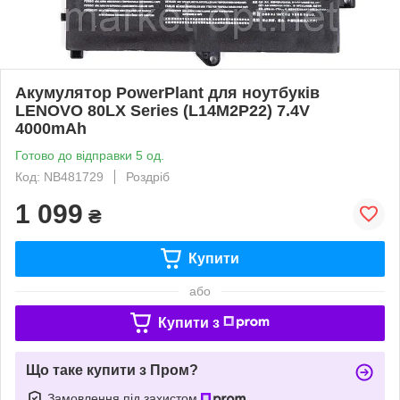
Акумулятор PowerPlant для ноутбуків
LENOVO 80LX Series (L14M2P22) 7.4V
4000mAh
Готово до відправки 5 од.
Код: NB481729
Роздріб
1 099
₴
Купити
або
Купити з
Що таке купити з Пром?
Замовлення під захистом