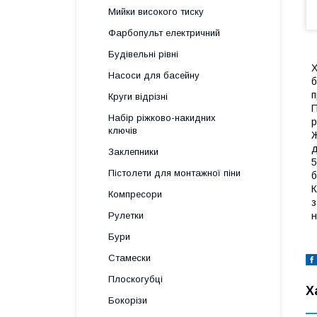
Мийки високого тиску
Фарбопульт електричний
Будівельні рівні
Х
Насоси для басейну
б
п
Круги відрізні
П
Набір ріжково-накидних
р
ключів
Ж
д
Заклепники
5
Пістолети для монтажної піни
б
К
Компресори
з
н
Рулетки
Бури
Стамески
Плоскогубці
Х
Бокорізи