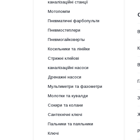
каналізаційні станції
Мотопомпи
Пневматичні фарбопульти
Пневмостеплери
В
Пневмогайковерты
К
Косильники та лінійки
Стрижні клейові
В
каналізаційні насоси
Дренажні насоси
Г
Мультиметри та фазометри
Молотки та кувалди
З
Сокири та колани
Сантехнічні ключі
Пальники та паяльники
Р
Ключі