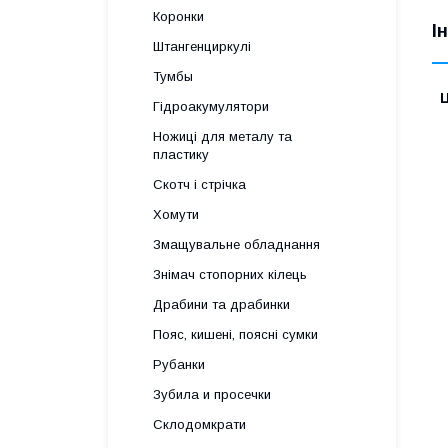
Коронки
І
Штангенциркулі
Тумбы
Ц
Гідроакумулятори
Ножиці для металу та
пластику
Скотч і стрічка
Хомути
Змащувальне обладнання
Знімач стопорних кілець
Драбини та драбинки
Пояс, кишені, поясні сумки
Рубанки
Зубила и просечки
Склодомкрати