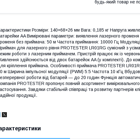
будь-який товар не п
арактеристики Розміри: 140×68×26 мм Вага: 0,185 кг Напруга живле
атарейки AA Вимірювані параметри: виявлення лазерного променя 
роменя без приймача: 50 м Частота приймання: 10000 Гц Модуляція
риймач для лазерного рівня PROTESTER LR01RG сумісний з усіма
ежим роботи з лазерним приймачем. Пристрій працює як із червони
ивлення здійснюється від двох батарейок AA (у комплекті). До ко
ля кріплення приймача. Особливості приймача PROTESTER LR01R
0 м Ширина імпульсної модуляції (PWM) 5:5 Частота 10 кГц Вбудов
езперервної роботи від батарей — до 20 годин Функція автоматич
омпанія PROTESTER пропонує повний асортимент вимірювального 
астосування. Завдяки стабільній співпраці та розвитку партнерів кл
адійної продукції.
арактеристики