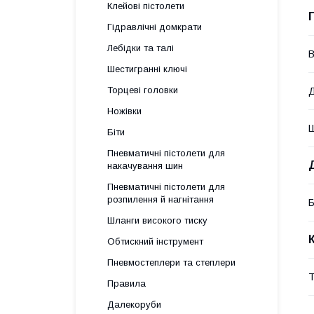
Клейові пістолети
Гідравлічні домкрати
Лебідки та талі
В
Шестигранні ключі
Торцеві головки
Ножівки
Біти
Пневматичні пістолети для
накачування шин
Пневматичні пістолети для
розпилення й нагнітання
Б
Шланги високого тиску
Обтискний інструмент
Пневмостеплери та степлери
Т
Правила
Далекоруби