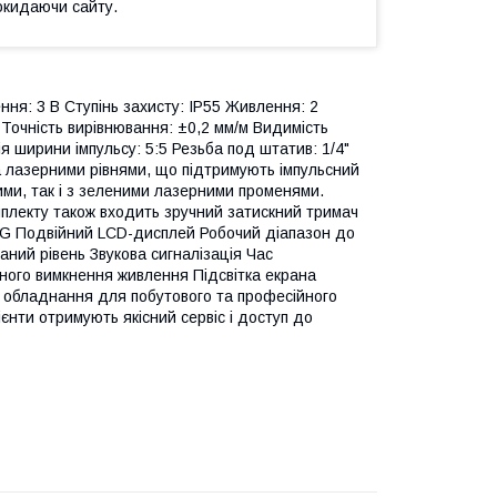
окидаючи сайту.
ння: 3 В Ступінь захисту: IP55 Живлення: 2
Точність вирівнювання: ±0,2 мм/м Видимість
 ширини імпульсу: 5:5 Резьба под штатив: 1/4"
 лазерними рівнями, що підтримують імпульсний
ми, так і з зеленими лазерними променями.
мплекту також входить зручний затискний тримач
G Подвійний LCD-дисплей Робочий діапазон до
аний рівень Звукова сигналізація Час
ного вимкнення живлення Підсвітка екрана
обладнання для побутового та професійного
ієнти отримують якісний сервіс і доступ до