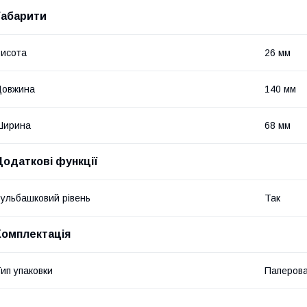
Габарити
исота
26 мм
Довжина
140 мм
Ширина
68 мм
Додаткові функції
ульбашковий рівень
Так
Комплектація
ип упаковки
Паперова