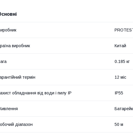
Основні
иробник
PROTES
раїна виробник
Китай
ага
0.185 кг
арантійний термін
12 міс
ахист обладнання від води і пилу IP
IP55
Живлення
Батарей
обочий діапазон
50 м