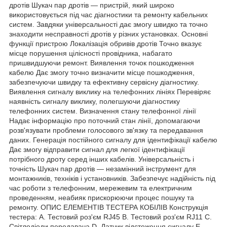
дротів Шукач пар дротів — пристрій, який широко
використовується під час діагностики та ремонту кабельних
систем. Завдяки універсальності дає змогу швидко та точно
знаходити несправності дротів у різних установках. Основні
функції пристрою Локалізація обривів дротів Точно вказує
місце порушення цілісності провідника, набагато
пришвидшуючи ремонт. Виявлення точок пошкодження
кабелю Дає змогу точно визначити місце пошкодження,
забезпечуючи швидку та ефективну сервісну діагностику.
Виявлення сигналу виклику на телефонних лініях Перевіряє
наявність сигналу виклику, полегшуючи діагностику
телефонних систем. Визначення стану телефонної лінії
Надає інформацію про поточний стан лінії, допомагаючи
розв'язувати проблеми голосового зв'язку та передавання
даних. Генерація постійного сигналу для ідентифікації кабелю
Дає змогу відправити сигнал для легкої ідентифікації
потрібного дроту серед інших кабелів. Універсальність і
точність Шукач пар дротів — незамінний інструмент для
монтажників, техніків і установників. Забезпечує надійність під
час роботи з телефонним, мережевим та електричним
проведенням, неабияк прискорюючи процес пошуку та
ремонту. ОПИС ЕЛЕМЕНТІВ ТЕСТЕРА КОБІЛІВ Конструкція
тестера: A. Тестовий роз'єм RJ45 B. Тестовий роз'єм RJ11 C.
Світлодіоди передавача D. Датчик відстеження сигналу E.