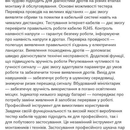
він чудово підходить для діагностики дротів на різних етапах
монтажу й обслуговування. Основні можливості тестера
Перевірка проводів на великих відстанях — дає змогу
виявляти обриви та помилки в кабельній системі навіть на
чималих дистанціях. Тестування інтернет-кабелів — дає змогу
перевірити правильність роботи кабелю RJ45. Контроль
наявності напруги — гарантує безпеку роботи, інформуючи
про наявність напруги в дротах. Перевірка провідності —
полегшує виявлення правильності з'єднань у електричних
ланцюгах. Виявлення пошкоджень дротів — допомагає
швидко діагностувати технічні несправності. Додаткові функції,
що підвищують зручність роботи Регулювання чутливості та
гучності сигналу — дає змогу адаптувати параметри до умов
роботи та забезпечити точне виявлення дротів. Вихід для
навушників — забезпечує роботу в шумному середовищі,
знижуючи ризик перешкод сигналу. Вбудований мініліхтарик
— забезпечує зручність використання в погано освітлених
місцях. Індикатор низького заряду батареї — попереджає про
потребу заміни живлення й запобігає перервам у роботі.
Професійний інструмент для вимогливих користувачів
Завдяки своїй функціональності та високій якості вироблення
тестер кабелів чудово підходить як для професійного, так і
для побутового застосування. Це незамінний інструмент для
монтажників і техніків. Застосування професійного шукача пар