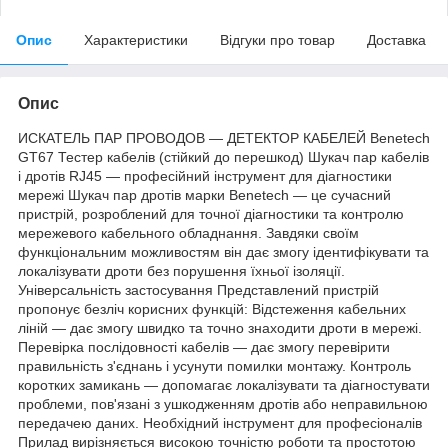
Опис
Характеристики
Відгуки про товар
Доставка
Опис
ИСКАТЕЛЬ ПАР ПРОВОДОВ — ДЕТЕКТОР КАБЕЛЕЙ Benetech
GT67 Тестер кабелів (стійкий до перешкод) Шукач пар кабелів
і дротів RJ45 — професійний інструмент для діагностики
мережі Шукач пар дротів марки Benetech — це сучасний
пристрій, розроблений для точної діагностики та контролю
мережевого кабельного обладнання. Завдяки своїм
функціональним можливостям він дає змогу ідентифікувати та
локалізувати дроти без порушення їхньої ізоляції.
Універсальність застосування Представлений пристрій
пропонує безліч корисних функцій: Відстеження кабельних
ліній — дає змогу швидко та точно знаходити дроти в мережі.
Перевірка послідовності кабелів — дає змогу перевірити
правильність з'єднань і усунути помилки монтажу. Контроль
коротких замикань — допомагає локалізувати та діагностувати
проблеми, пов'язані з ушкодженням дротів або неправильною
передачею даних. Необхідний інструмент для професіоналів
Прилад вирізняється високою точністю роботи та простотою