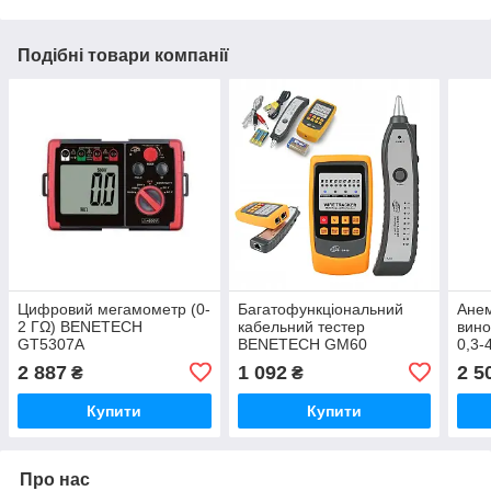
Подібні товари компанії
Цифровий мегамометр (0-
Багатофункціональний
Анем
2 ГΩ) BENETECH
кабельний тестер
вино
GT5307A
BENETECH GM60
0,3-
90%
2 887
1 092
2 5
₴
₴
Купити
Купити
Про нас