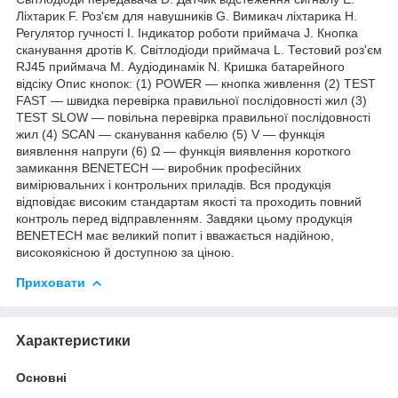
Ліхтарик F. Роз'єм для навушників G. Вимикач ліхтарика H.
Регулятор гучності I. Індикатор роботи приймача J. Кнопка
сканування дротів K. Світлодіоди приймача L. Тестовий роз'єм
RJ45 приймача M. Аудіодинамік N. Кришка батарейного
відсіку Опис кнопок: (1) POWER — кнопка живлення (2) TEST
FAST — швидка перевірка правильної послідовності жил (3)
TEST SLOW — повільна перевірка правильної послідовності
жил (4) SCAN — сканування кабелю (5) V — функція
виявлення напруги (6) Ω — функція виявлення короткого
замикання BENETECH — виробник професійних
вимірювальних і контрольних приладів. Вся продукція
відповідає високим стандартам якості та проходить повний
контроль перед відправленням. Завдяки цьому продукція
BENETECH має великий попит і вважається надійною,
високоякісною й доступною за ціною.
Приховати
Характеристики
Основні