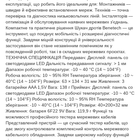
експлуатації, що робить його ідеальним для: Монтажників —
швидке й ефективне встановлення мереж. Техніків — точна
перевірка та діагностика низьковольтних ліній. Інсталяторів —
оптимізація й обслуговування наявних мережевих з'єднань.
Компактне та практичне рішення Шукач дротів Benetech — це
інструмент, що поєднує мобільність і розширені діагностичні
функції. Завдяки міцній конструкції й універсальності
застосування він стане незамінним помічником як у
повсякденній роботі, так і в складних мережевих проєктах.
ТЕХНІЧНА СПЕЦИФІКАЦІЯ Передавач: Дисплей: панель со
светодиодами LED Дальність передавання сигналу: > 1 км
Діапазон робочої температури: -10 ~ 40 °C (14 ~ 104°F)
Робоча вологість: 10 ~ 95% RH Температура зберігання: -10 ~
40°C (14 ~ 104°F) Розміри: 63 × 134 × 31 мм Живлення: 3
батарейки AAA 1,5V Вага: 138 г Приймач: Дисплей: панель со
светодиодами LED Діапазон робочої температури: -10 ~ 40 °C
(14 ~ 104°F) Робоча вологість: 10 ~ 95% RH Температура
зберігання: -10 ~ 40°C (14 ~ 104°F) Розміри: 40×200×32 мм
Живлення: батарея 6F22 9V Вага: 119,9 г Функції та
можливості професійного тестера мережевих кабелів
Представлений пристрій — це сучасний тестер кабелів, що
дає змогу контролювати комплексний контроль мережевого
кабельного обладнання. Завдяки широкому набору функцій